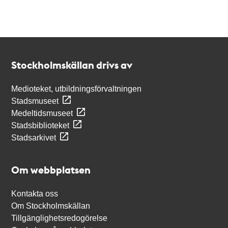
Kontakt
Stockholmskällan
Stockholmskällan drivs av
Medioteket, utbildningsförvaltningen
Stadsmuseet
Medeltidsmuseet
Stadsbiblioteket
Stadsarkivet
Om webbplatsen
Kontakta oss
Om Stockholmskällan
Tillgänglighetsredogörelse