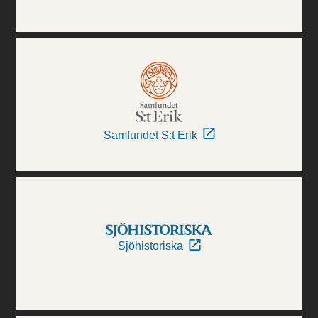
Samfundet S:t Erik
Sjöhistoriska