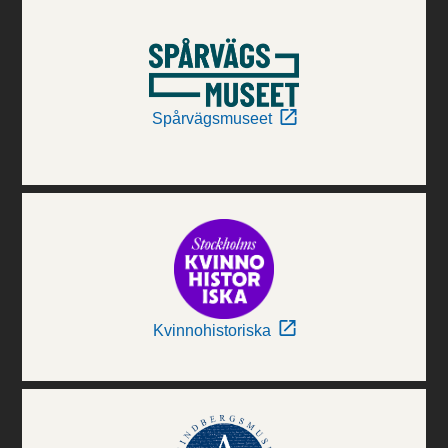
Spårvägsmuseet
Kvinnohistoriska