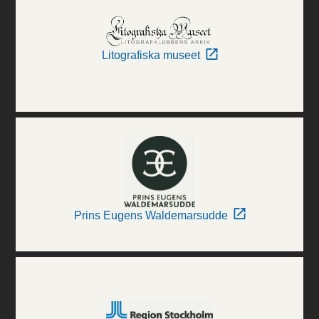
Litografiska museet
Prins Eugens Waldemarsudde