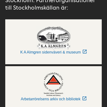
till Stockholmskällan är:
K A Almgren sidenväveri & museum
Arbetarrörelsens arkiv och bibliotek