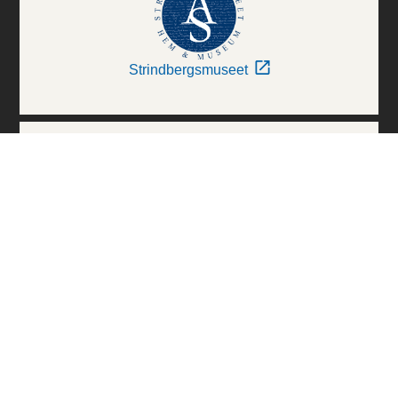
Strindbergsmuseet
Thielska Galleriet
Världskulturmuseerna