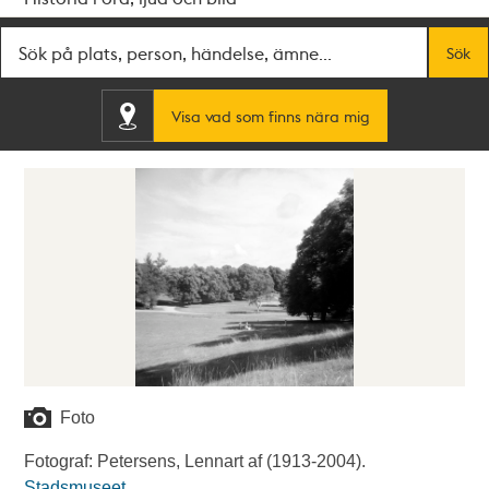
Fritextsök
Sök
Visa vad som finns nära mig
Foto
Fotograf: Petersens, Lennart af (1913-2004).
Stadsmuseet