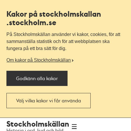
Kakor på stockholmskallan
.stockholm.se
På Stockholmskällan använder vi kakor, cookies, för att
sammanställa statistik och för att webbplatsen ska
fungera på ett bra sätt för dig.
Om kakor på Stockholmskällan
Godkänn alla kakor
Välj vilka kakor vi får använda
Till
Till
Stockholmskällan
navigationen
huvudinnehållet
Historia i ord, ljud och bild