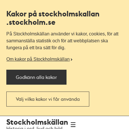
Kakor på stockholmskallan
.stockholm.se
På Stockholmskällan använder vi kakor, cookies, för att
sammanställa statistik och för att webbplatsen ska
fungera på ett bra sätt för dig.
Om kakor på Stockholmskällan
Godkänn alla kakor
Välj vilka kakor vi får använda
Till
Till
Stockholmskällan
navigationen
huvudinnehållet
Historia i ord, ljud och bild