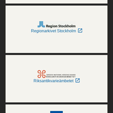
Regionarkivet Stockholm
Riksantikvarieämbetet