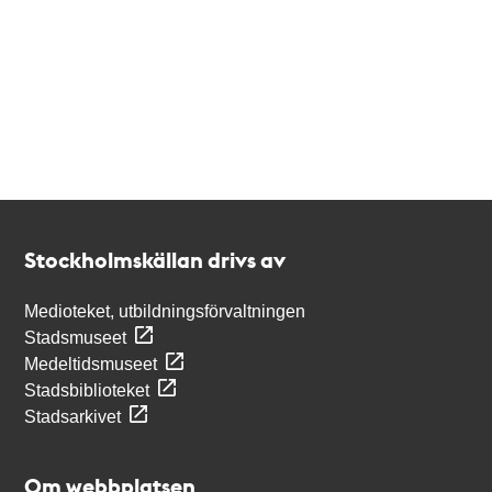
Kontakt
Stockholmskällan
Stockholmskällan drivs av
Medioteket, utbildningsförvaltningen
Stadsmuseet
Medeltidsmuseet
Stadsbiblioteket
Stadsarkivet
Om webbplatsen