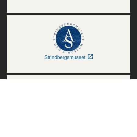
Strindbergsmuseet
Thielska Galleriet