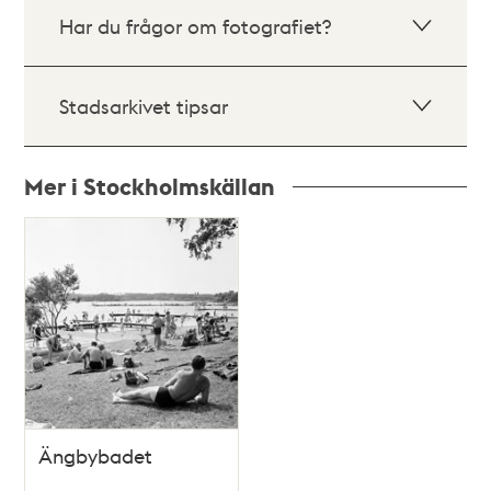
Har du frågor om fotografiet?
Stadsarkivet tipsar
Mer i Stockholmskällan
Relaterade
poster
och
teman
Ängbybadet