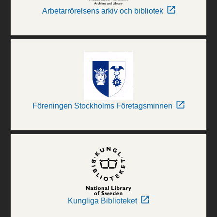
Arbetarrörelsens arkiv och bibliotek
Föreningen Stockholms Företagsminnen
Kungliga Biblioteket