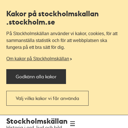
Kakor på stockholmskallan
.stockholm.se
På Stockholmskällan använder vi kakor, cookies, för att
sammanställa statistik och för att webbplatsen ska
fungera på ett bra sätt för dig.
Om kakor på Stockholmskällan
Godkänn alla kakor
Välj vilka kakor vi får använda
Till
Till
Stockholmskällan
navigationen
huvudinnehållet
Historia i ord, ljud och bild