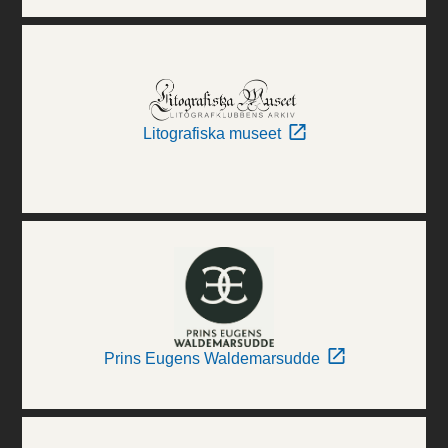
Litografiska museet
Prins Eugens Waldemarsudde