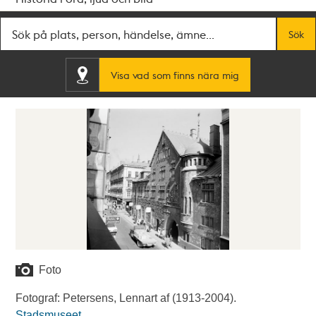
Fritextsök
Sök
Visa vad som finns nära mig
Foto
Fotograf: Petersens, Lennart af (1913-2004).
Stadsmuseet