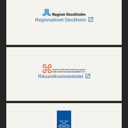
Regionarkivet Stockholm
Riksantikvarieämbetet