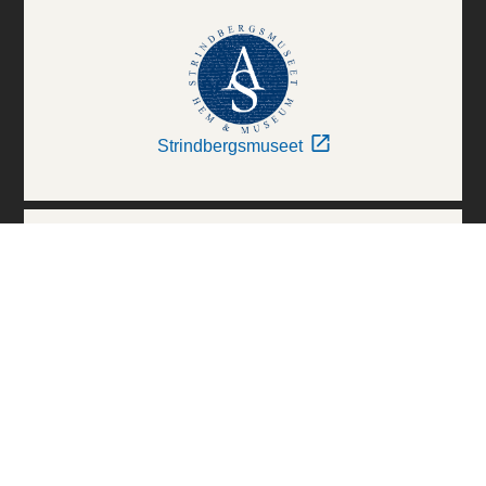
Strindbergsmuseet
Thielska Galleriet