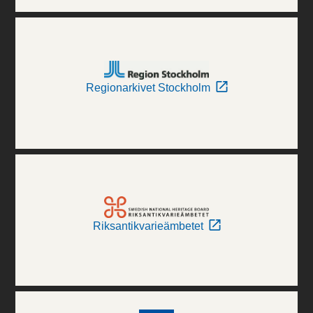
Regionarkivet Stockholm
Riksantikvarieämbetet