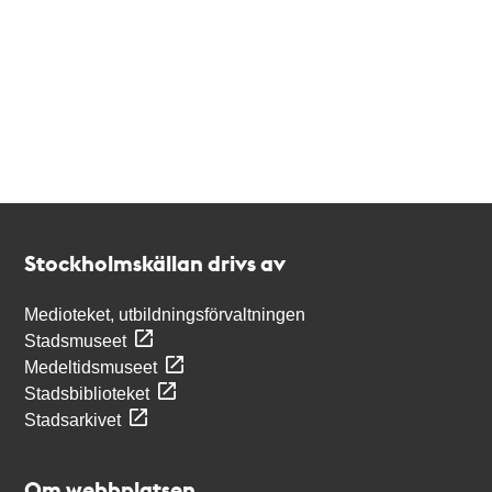
Kontakt
Stockholmskällan
Stockholmskällan drivs av
Medioteket, utbildningsförvaltningen
Stadsmuseet
Medeltidsmuseet
Stadsbiblioteket
Stadsarkivet
Om webbplatsen