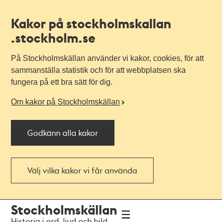
Kakor på stockholmskallan
.stockholm.se
På Stockholmskällan använder vi kakor, cookies, för att
sammanställa statistik och för att webbplatsen ska
fungera på ett bra sätt för dig.
Om kakor på Stockholmskällan
Godkänn alla kakor
Välj vilka kakor vi får använda
Till
Till
Stockholmskällan
navigationen
huvudinnehållet
Historia i ord, ljud och bild