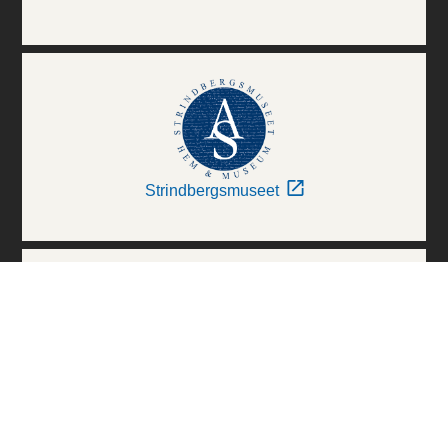
Strindbergsmuseet
Thielska Galleriet