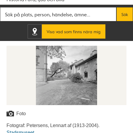
Fritextsök
Sök
Visa vad som finns nära mig
Foto
Fotograf: Petersens, Lennart af (1913-2004).
Stadsmuseet