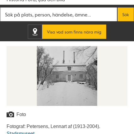
Fritextsök
Sök
Visa vad som finns nära mig
Foto
Fotograf: Petersens, Lennart af (1913-2004).
Stadsmuseet