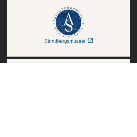
Strindbergsmuseet
Thielska Galleriet