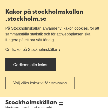
Kakor på stockholmskallan
.stockholm.se
På Stockholmskällan använder vi kakor, cookies, för att
sammanställa statistik och för att webbplatsen ska
fungera på ett bra sätt för dig.
Om kakor på Stockholmskällan
Godkänn alla kakor
Välj vilka kakor vi får använda
Till
Till
Stockholmskällan
navigationen
huvudinnehållet
Historia i ord, ljud och bild