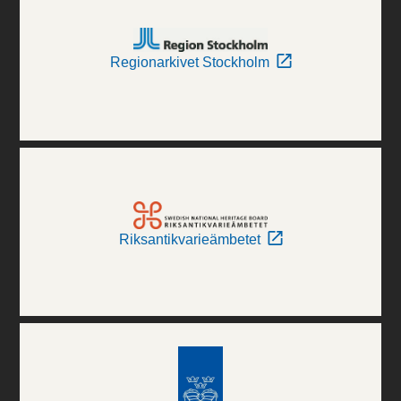
Regionarkivet Stockholm
Riksantikvarieämbetet