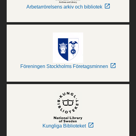
Arbetarrörelsens arkiv och bibliotek
Föreningen Stockholms Företagsminnen
Kungliga Biblioteket