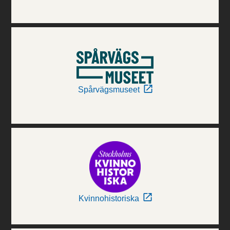
Spårvägsmuseet
Kvinnohistoriska