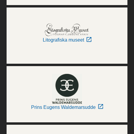
Litografiska museet
Prins Eugens Waldemarsudde