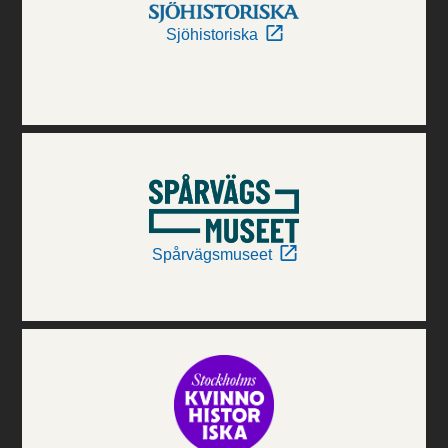
Sjöhistoriska
Spårvägsmuseet