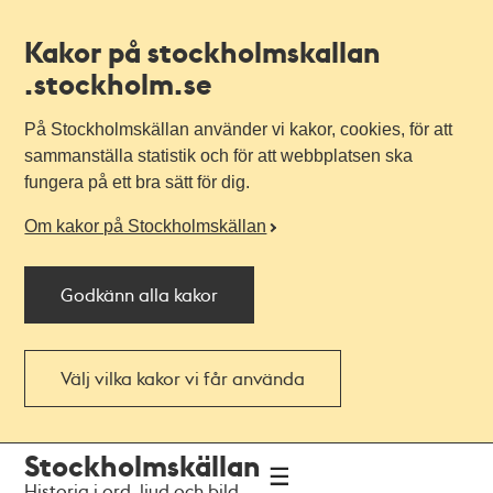
Kakor på stockholmskallan
.stockholm.se
På Stockholmskällan använder vi kakor, cookies, för att
sammanställa statistik och för att webbplatsen ska
fungera på ett bra sätt för dig.
Om kakor på Stockholmskällan
Godkänn alla kakor
Välj vilka kakor vi får använda
Till
Till
Stockholmskällan
navigationen
huvudinnehållet
Historia i ord, ljud och bild