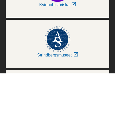
Kvinnohistoriska
Strindbergsmuseet
Thielska Galleriet