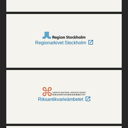
Regionarkivet Stockholm
Riksantikvarieämbetet