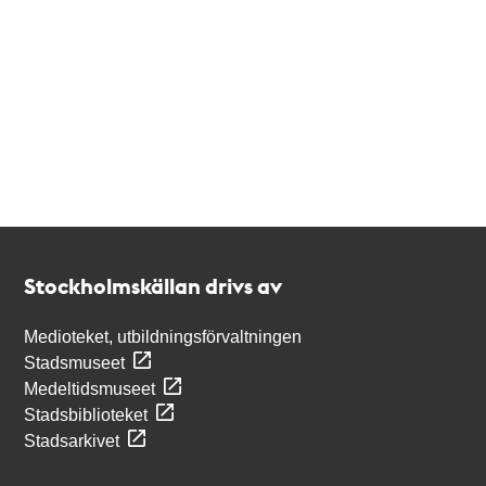
Kontakt
Stockholmskällan
Stockholmskällan drivs av
Medioteket, utbildningsförvaltningen
Stadsmuseet
Medeltidsmuseet
Stadsbiblioteket
Stadsarkivet