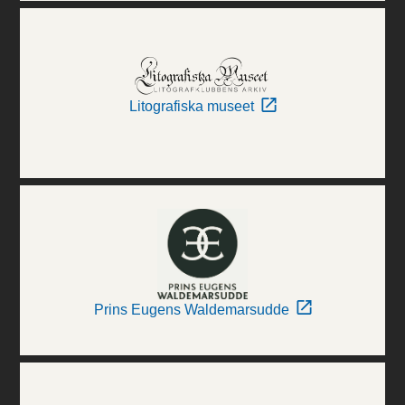
Litografiska museet
Prins Eugens Waldemarsudde