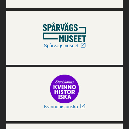
Spårvägsmuseet
Kvinnohistoriska