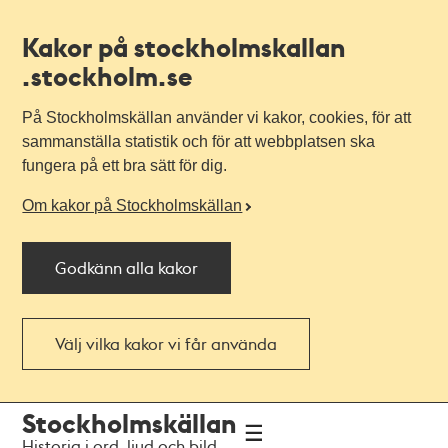
Kakor på stockholmskallan
.stockholm.se
På Stockholmskällan använder vi kakor, cookies, för att
sammanställa statistik och för att webbplatsen ska
fungera på ett bra sätt för dig.
Om kakor på Stockholmskällan
Godkänn alla kakor
Välj vilka kakor vi får använda
Till
Till
Stockholmskällan
navigationen
huvudinnehållet
Historia i ord, ljud och bild