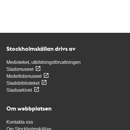
Kontakt
Stockholmskällan
Stockholmskällan drivs av
Medioteket, utbildningsförvaltningen
Stadsmuseet
Medeltidsmuseet
Stadsbiblioteket
Stadsarkivet
Om webbplatsen
Kontakta oss
Om Stockholmskällan