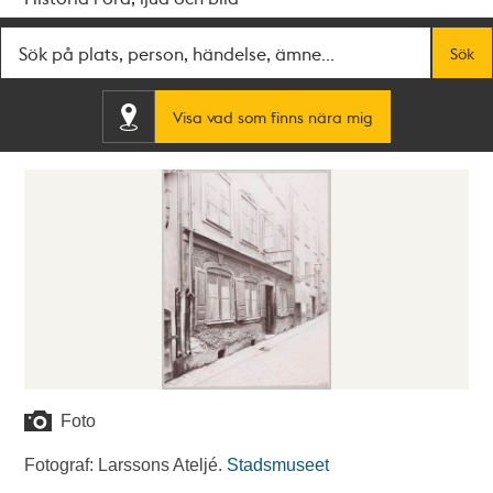
Fritextsök
Sök
Visa vad som finns nära mig
Foto
Fotograf: Larssons Ateljé.
Stadsmuseet