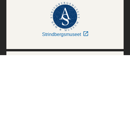
Strindbergsmuseet
Thielska Galleriet