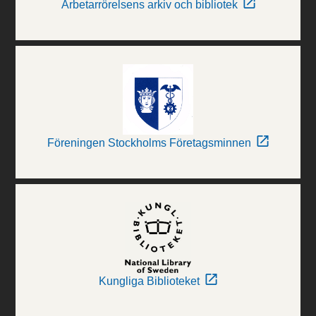
Arbetarrörelsens arkiv och bibliotek
Föreningen Stockholms Företagsminnen
Kungliga Biblioteket