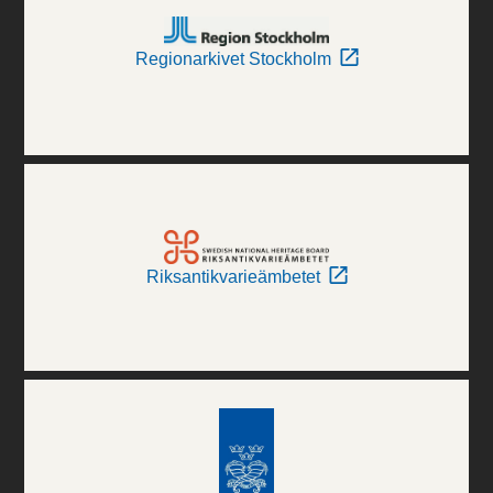
Regionarkivet Stockholm
Riksantikvarieämbetet