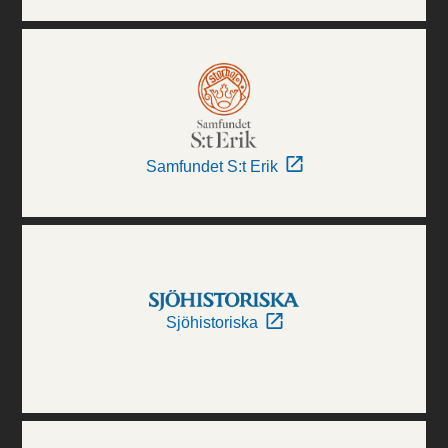
Samfundet S:t Erik
Sjöhistoriska