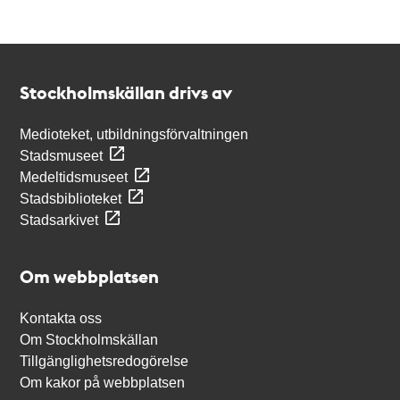
Kontakt
Stockholmskällan
Stockholmskällan drivs av
Medioteket, utbildningsförvaltningen
Stadsmuseet
Medeltidsmuseet
Stadsbiblioteket
Stadsarkivet
Om webbplatsen
Kontakta oss
Om Stockholmskällan
Tillgänglighetsredogörelse
Om kakor på webbplatsen