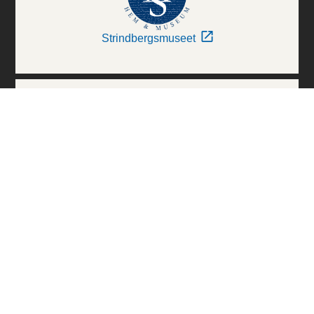
Strindbergsmuseet
Thielska Galleriet
Världskulturmuseerna