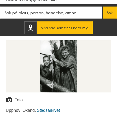
Fritextsök
Sök
Visa vad som finns nära mig
Foto
Upphov: Okänd.
Stadsarkivet