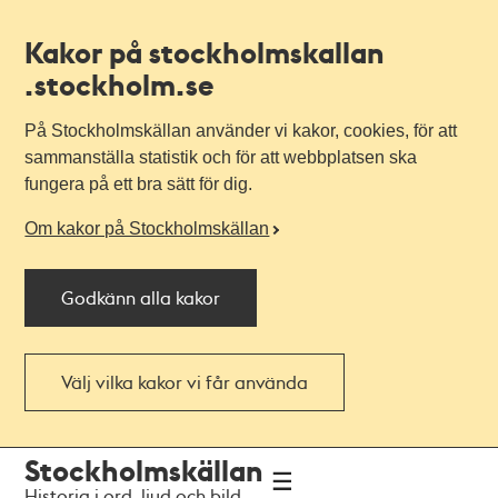
Kakor på stockholmskallan
.stockholm.se
På Stockholmskällan använder vi kakor, cookies, för att
sammanställa statistik och för att webbplatsen ska
fungera på ett bra sätt för dig.
Om kakor på Stockholmskällan
Godkänn alla kakor
Välj vilka kakor vi får använda
Till
Till
Stockholmskällan
navigationen
huvudinnehållet
Historia i ord, ljud och bild