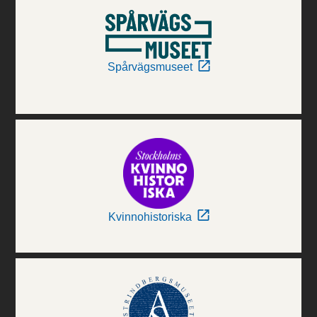
Spårvägsmuseet
Kvinnohistoriska