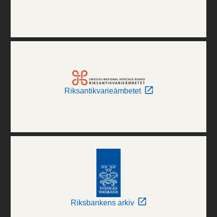
Riksantikvarieämbetet
Riksbankens arkiv