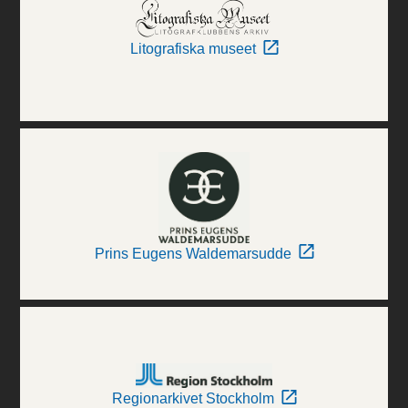
Litografiska museet
Prins Eugens Waldemarsudde
Regionarkivet Stockholm