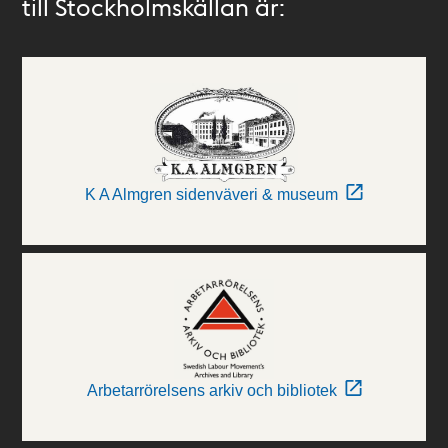
till Stockholmskällan är:
K A Almgren sidenväveri & museum
Arbetarrörelsens arkiv och bibliotek