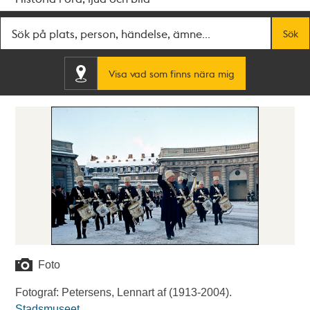
Fritextsök
Sök
Visa vad som finns nära mig
Foto
Fotograf: Petersens, Lennart af (1913-2004).
Stadsmuseet