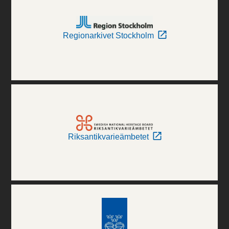
Regionarkivet Stockholm
Riksantikvarieämbetet