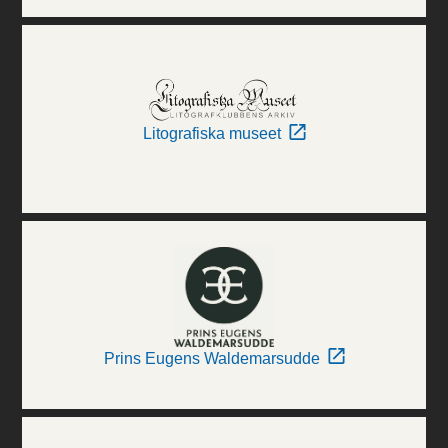
Litografiska museet
Prins Eugens Waldemarsudde