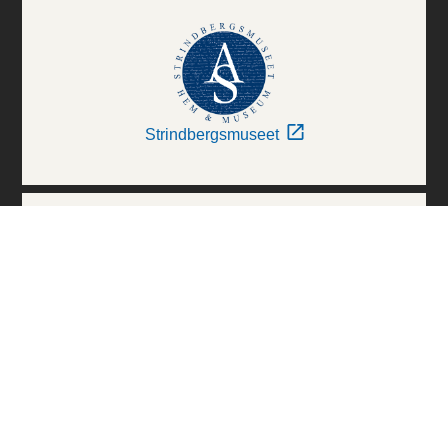
Strindbergsmuseet
Thielska Galleriet