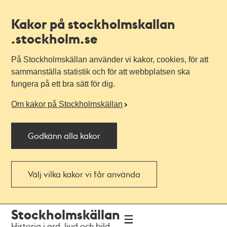
Kakor på stockholmskallan
.stockholm.se
På Stockholmskällan använder vi kakor, cookies, för att
sammanställa statistik och för att webbplatsen ska
fungera på ett bra sätt för dig.
Om kakor på Stockholmskällan
Godkänn alla kakor
Välj vilka kakor vi får använda
Till
Till
Stockholmskällan
navigationen
huvudinnehållet
Historia i ord, ljud och bild