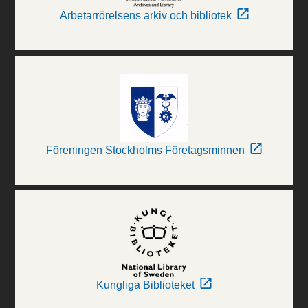
Arbetarrörelsens arkiv och bibliotek
Föreningen Stockholms Företagsminnen
Kungliga Biblioteket