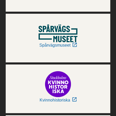
Spårvägsmuseet
Kvinnohistoriska