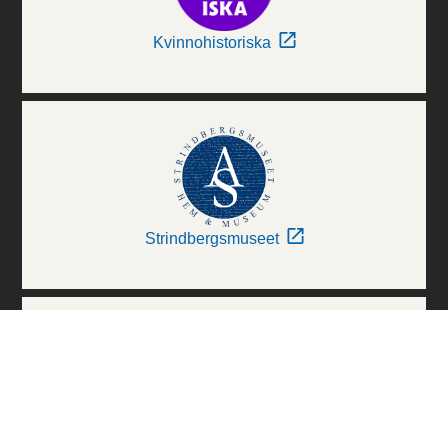
Kvinnohistoriska
Strindbergsmuseet
Thielska Galleriet