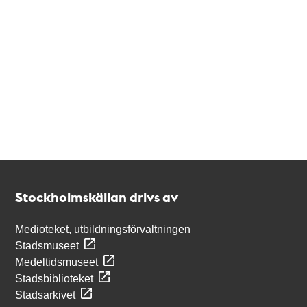
Kontakt
Stockholmskällan
Stockholmskällan drivs av
Medioteket, utbildningsförvaltningen
Stadsmuseet
Medeltidsmuseet
Stadsbiblioteket
Stadsarkivet