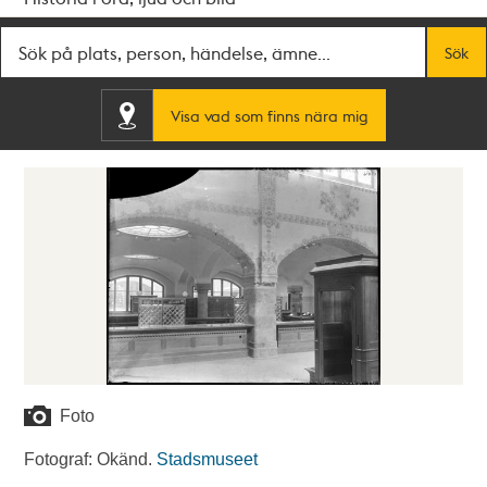
Fritextsök
Sök
Visa vad som finns nära mig
Foto
Fotograf: Okänd.
Stadsmuseet