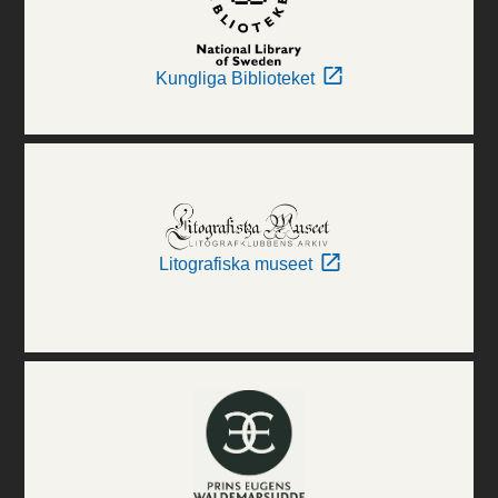
Kungliga Biblioteket
Litografiska museet