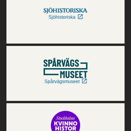
Sjöhistoriska
Spårvägsmuseet