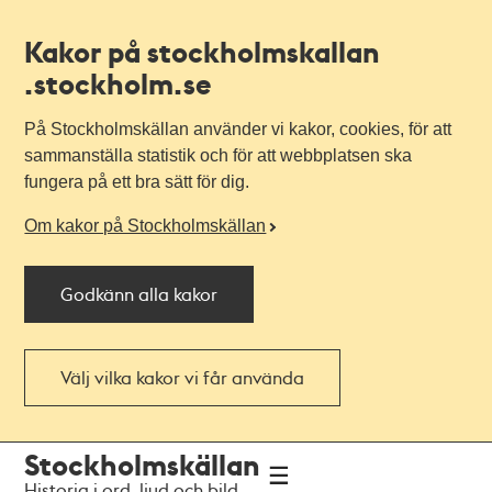
Kakor på stockholmskallan
.stockholm.se
På Stockholmskällan använder vi kakor, cookies, för att
sammanställa statistik och för att webbplatsen ska
fungera på ett bra sätt för dig.
Om kakor på Stockholmskällan
Godkänn alla kakor
Välj vilka kakor vi får använda
Till
Till
Stockholmskällan
navigationen
huvudinnehållet
Historia i ord, ljud och bild