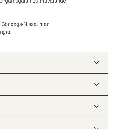
kärgårdsgatan 10 (nuvarande
av Söndags-Nisse, men
ngar.