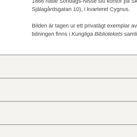
1866 hade Söndags-Nisse sitt kontor på S
Själagårdsgatan 10), i kvarteret Cygnus.
Bilden är tagen ur ett privatägt exemplar 
tidningen finns i
Kungliga Bibliotekets
samli