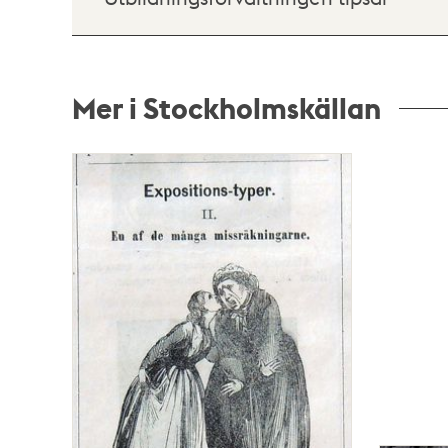
Mer i Stockholmskällan
Relaterade
poster
och
teman