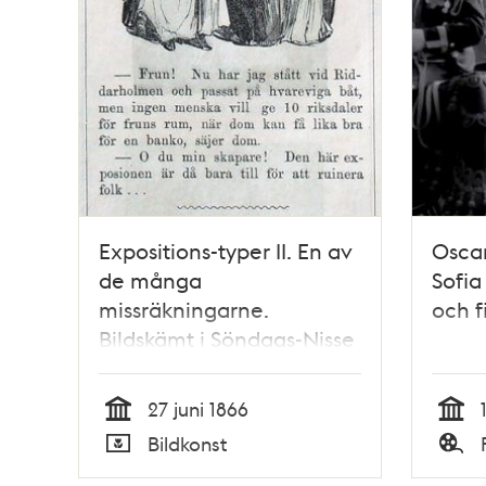
Expositions-typer II. En av
Oscar
de många
Sofia
missräkningarne.
och f
Bildskämt i Söndags-Nisse
– Illustreradt Veckoblad
för Skämt, Humor och
27 juni 1866
Satir, nr 26, den 27 juni
Tid
Tid
Bildkonst
1866
Typ
Typ