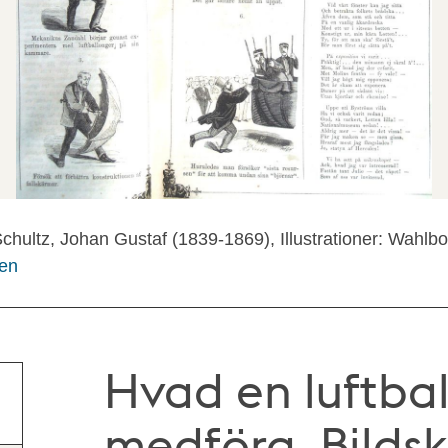
chultz, Johan Gustaf (1839-1869), Illustrationer: Wahlb
gen
Hvad en luftba
medföra. Bilds