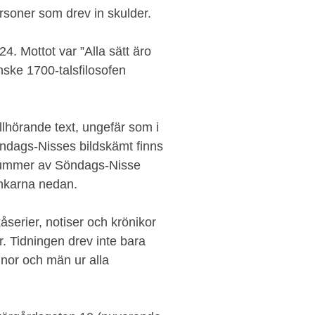
rsoner som drev in skulder.
. Mottot var ”Alla sätt äro
anske 1700-talsfilosofen
llhörande text, ungefär som i
öndags-Nisses bildskämt finns
t nummer av Söndags-Nisse
nkarna nedan.
serier, notiser och krönikor
 Tidningen drev inte bara
nor och män ur alla