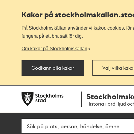
Kakor på stockholmskallan
.st
På Stockholmskällan använder vi kakor, cookies, för a
fungera på ett bra sätt för dig.
Om kakor på Stockholmskällan
Godkänn alla kakor
Välj vilka kak
Till
Till
Stockholmsk
navigationen
huvudinnehållet
Historia i ord, ljud oc
Fritextsök