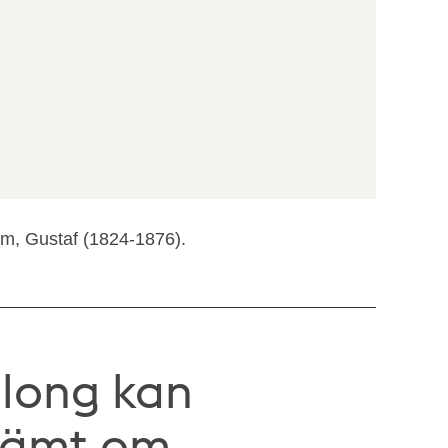
om, Gustaf (1824-1876).
llong kan
kämt om