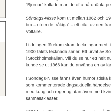
”Björnar” kallade man de ofta hårdhänta pe
Söndags-Nisse
kom ut mellan 1862 och 1924
bra – utom de tråkiga” – ett citat av den fr
Voltaire.
I tidningen förekom skämtteckningar med ti
1900-talets tecknade serier. Ett urval av S
i Stockholmskällan. Vill du se hur ett hel
kunde se ut 1866 kan du använda en av lä
I Söndags-Nisse fanns även humoristiska kå
som kommenterade dagsaktuella händelser.
med kung och regering utan även med kvin
samhällsklasser.