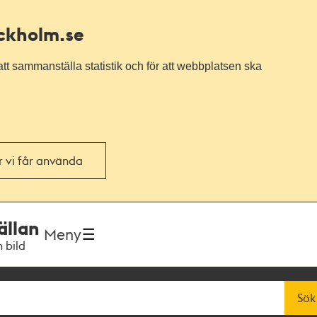
ockholm.se
tt sammanställa statistik och för att webbplatsen ska
or vi får använda
ällan
Meny
h bild
Sök