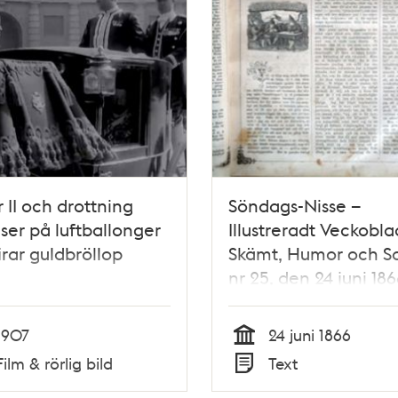
 II och drottning
Söndags-Nisse –
 ser på luftballonger
Illustreradt Veckobla
irar guldbröllop
Skämt, Humor och Sat
nr 25, den 24 juni 18
Stockholmsutställni
1866
1907
24 juni 1866
Tid
Film & rörlig bild
Text
Typ