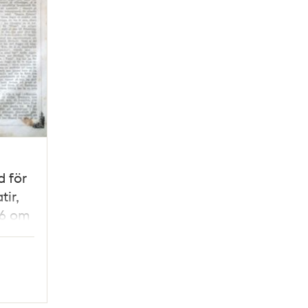
d för
ir,
66 om
ngen