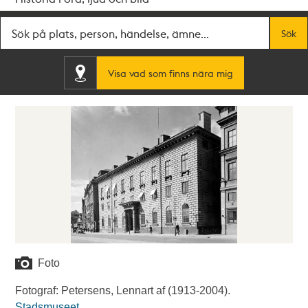
Fritextsök
Sök
Visa vad som finns nära mig
Foto
Fotograf: Petersens, Lennart af (1913-2004).
Stadsmuseet