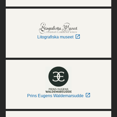
Litografiska museet
Prins Eugens Waldemarsudde