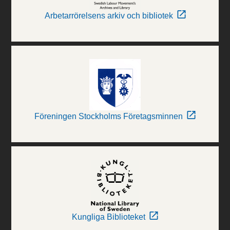
Arbetarrörelsens arkiv och bibliotek
Föreningen Stockholms Företagsminnen
Kungliga Biblioteket