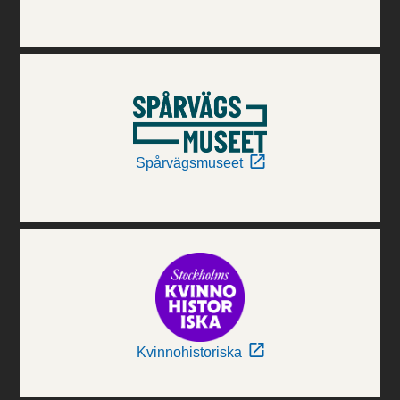
Spårvägsmuseet
Kvinnohistoriska