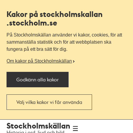
Kakor på stockholmskallan
.stockholm.se
På Stockholmskällan använder vi kakor, cookies, för att
sammanställa statistik och för att webbplatsen ska
fungera på ett bra sätt för dig.
Om kakor på Stockholmskällan
Godkänn alla kakor
Välj vilka kakor vi får använda
Till
Till
Stockholmskällan
navigationen
huvudinnehållet
Historia i ord, ljud och bild