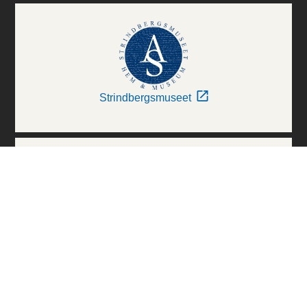
Strindbergsmuseet
Thielska Galleriet