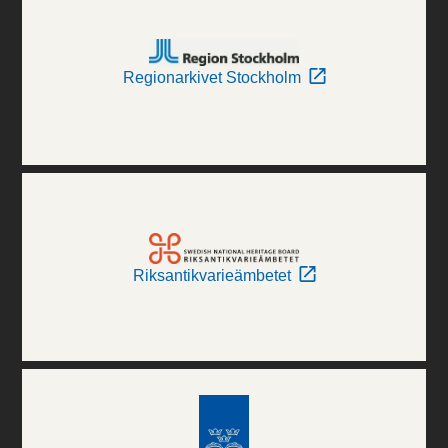
Regionarkivet Stockholm
Riksantikvarieämbetet