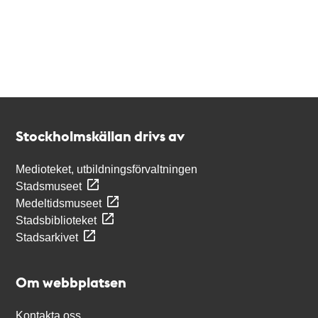
Kontakt
Stockholmskällan
Stockholmskällan drivs av
Medioteket, utbildningsförvaltningen
Stadsmuseet
Medeltidsmuseet
Stadsbiblioteket
Stadsarkivet
Om webbplatsen
Kontakta oss