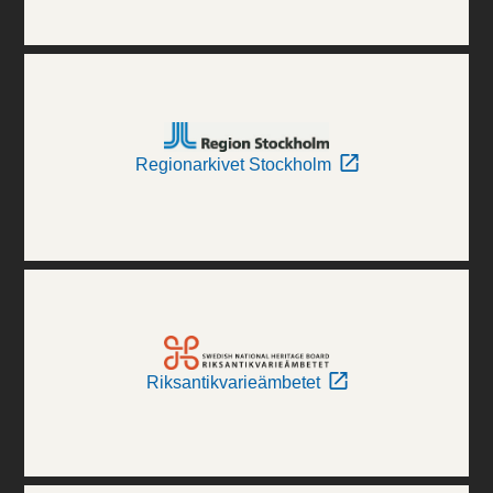
Regionarkivet Stockholm
Riksantikvarieämbetet