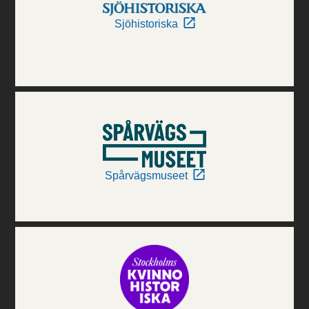
Sjöhistoriska
Spårvägsmuseet