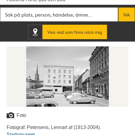
Fritextsök
Sök
Visa vad som finns nära mig
Foto
Fotograf: Petersens, Lennart af (1913-2004).
Stadsmuseet