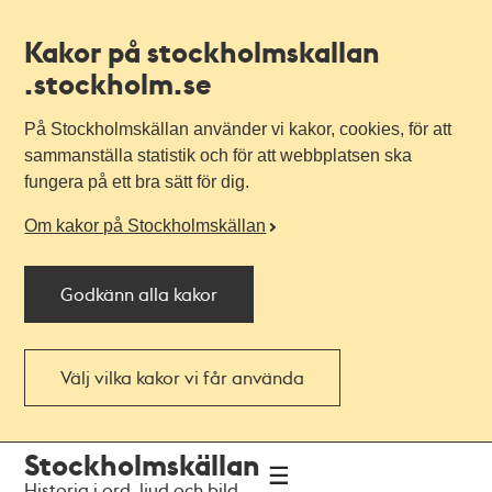
Kakor på stockholmskallan
.stockholm.se
På Stockholmskällan använder vi kakor, cookies, för att
sammanställa statistik och för att webbplatsen ska
fungera på ett bra sätt för dig.
Om kakor på Stockholmskällan
Godkänn alla kakor
Välj vilka kakor vi får använda
Till
Till
Stockholmskällan
navigationen
huvudinnehållet
Historia i ord, ljud och bild