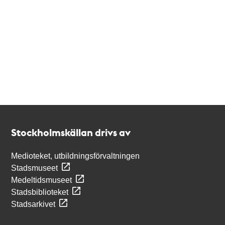
Kontakt
Stockholmskällan
Stockholmskällan drivs av
Medioteket, utbildningsförvaltningen
Stadsmuseet
Medeltidsmuseet
Stadsbiblioteket
Stadsarkivet