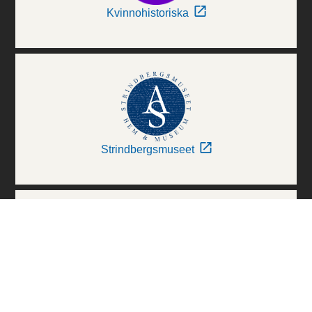
Kvinnohistoriska
Strindbergsmuseet
Thielska Galleriet