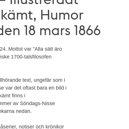
Skämt, Humor
, den 18 mars 1866
. Mottot var ”Alla sätt äro
anske 1700-talsfilosofen
llhörande text, ungefär som i
 var det oftast bara en bild i
ämt finns i
 nummer av Söndags-Nisse
nkarna nedan.
serier, notiser och krönikor