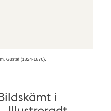
om, Gustaf (1824-1876).
Bildskämt i
 Illustreradt