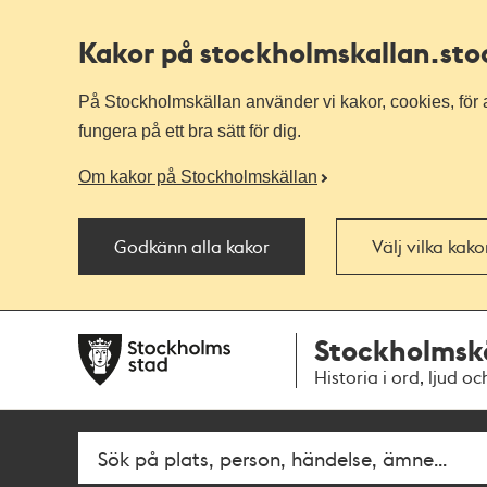
Kakor på stockholmskallan
.st
På Stockholmskällan använder vi kakor, cookies, för a
fungera på ett bra sätt för dig.
Om kakor på Stockholmskällan
Godkänn alla kakor
Välj vilka kak
Till
Till
Stockholmsk
navigationen
huvudinnehållet
Historia i ord, ljud oc
Fritextsök