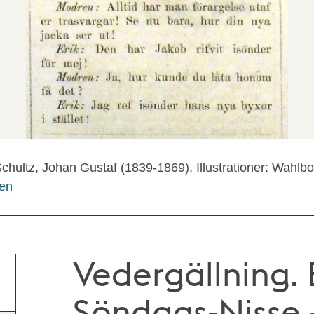
chultz, Johan Gustaf (1839-1869), Illustrationer: Wahlb
gen
Vedergällning. 
Söndags-Nisse –