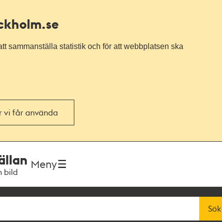
ockholm.se
tt sammanställa statistik och för att webbplatsen ska
or vi får använda
ällan
Meny
h bild
Sök