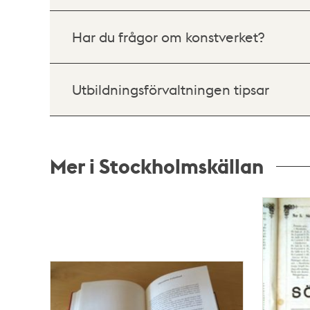
Har du frågor om konstverket?
Utbildningsförvaltningen tipsar
Mer i Stockholmskällan
Relaterade
poster
och
teman