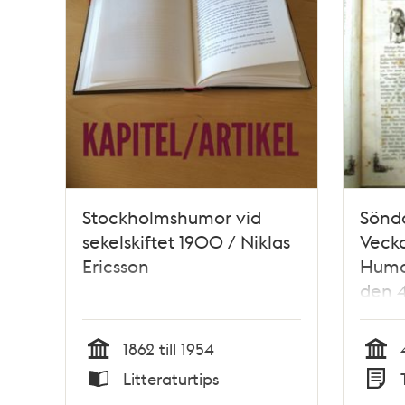
Stockholmshumor vid
Sönda
sekelskiftet 1900 / Niklas
Vecko
Ericsson
Humor
den 4
1862 till 1954
Tid
Tid
Litteraturtips
Typ
Typ