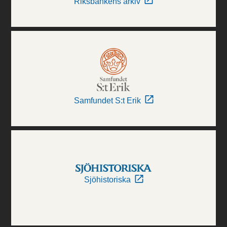
Riksbankens arkiv
Samfundet S:t Erik
Sjöhistoriska