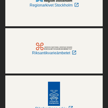
Regionarkivet Stockholm
Riksantikvarieämbetet