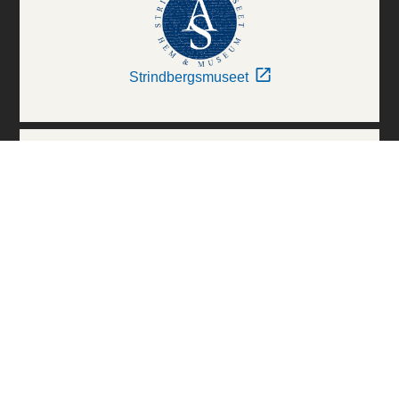
Strindbergsmuseet
Thielska Galleriet