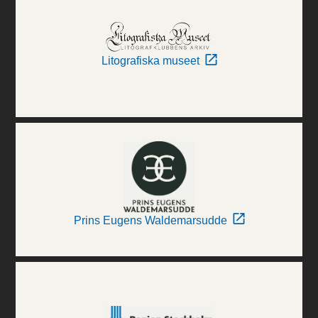
Litografiska museet
Prins Eugens Waldemarsudde