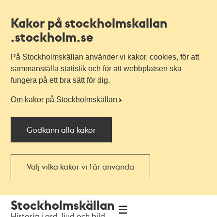
Kakor på stockholmskallan
.stockholm.se
På Stockholmskällan använder vi kakor, cookies, för att
sammanställa statistik och för att webbplatsen ska
fungera på ett bra sätt för dig.
Om kakor på Stockholmskällan
Godkänn alla kakor
Välj vilka kakor vi får använda
Till
Till
Stockholmskällan
navigationen
huvudinnehållet
Historia i ord, ljud och bild