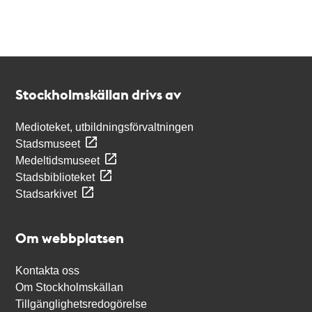
Kontakt
Stockholmskällan
Stockholmskällan drivs av
Medioteket, utbildningsförvaltningen
Stadsmuseet
Medeltidsmuseet
Stadsbiblioteket
Stadsarkivet
Om webbplatsen
Kontakta oss
Om Stockholmskällan
Tillgänglighetsredogörelse