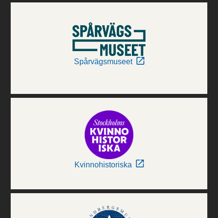
Spårvägsmuseet
Kvinnohistoriska