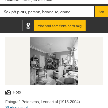
Fritextsök
Sök
Visa vad som finns nära mig
Foto
Fotograf: Petersens, Lennart af (1913-2004).
Stadsmuseet