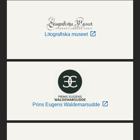
Litografiska museet
Prins Eugens Waldemarsudde