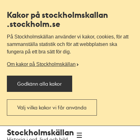
Kakor på stockholmskallan
.stockholm.se
På Stockholmskällan använder vi kakor, cookies, för att
sammanställa statistik och för att webbplatsen ska
fungera på ett bra sätt för dig.
Om kakor på Stockholmskällan
Godkänn alla kakor
Välj vilka kakor vi får använda
Till
Till
Stockholmskällan
navigationen
huvudinnehållet
Historia i ord, ljud och bild