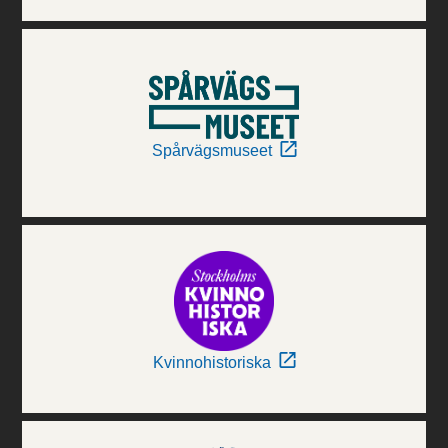
Spårvägsmuseet
Kvinnohistoriska