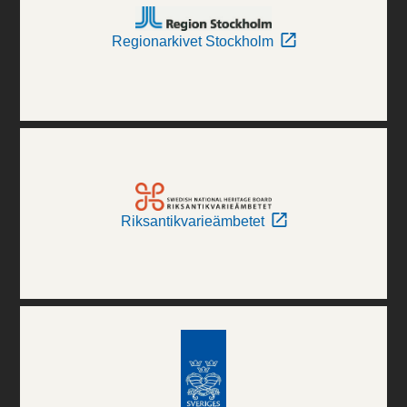
Regionarkivet Stockholm
Riksantikvarieämbetet