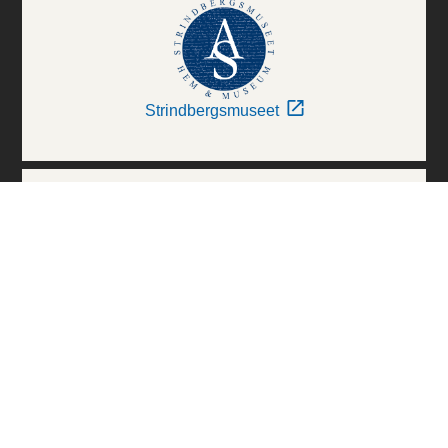
Strindbergsmuseet
Thielska Galleriet