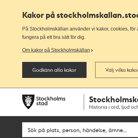
Kakor på stockholmskallan
.st
På Stockholmskällan använder vi kakor, cookies, för a
fungera på ett bra sätt för dig.
Om kakor på Stockholmskällan
Godkänn alla kakor
Välj vilka kak
Till
Till
Stockholmsk
navigationen
huvudinnehållet
Historia i ord, ljud oc
Fritextsök