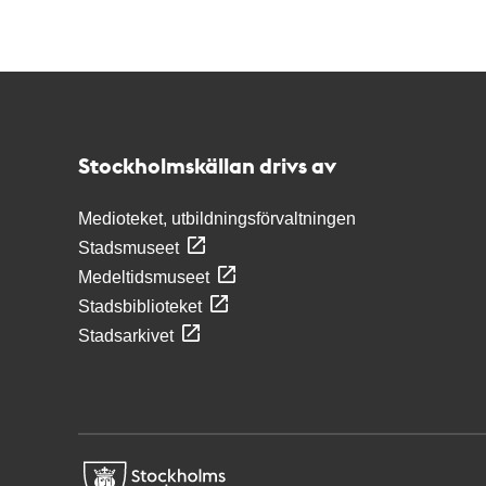
Kontakt
Stockholmskällan
Stockholmskällan drivs av
Medioteket, utbildningsförvaltningen
Stadsmuseet
Medeltidsmuseet
Stadsbiblioteket
Stadsarkivet