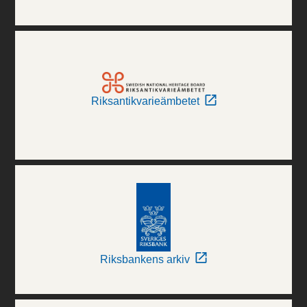
Riksantikvarieämbetet
Riksbankens arkiv