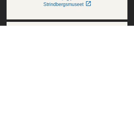
Strindbergsmuseet
Thielska Galleriet
Världskulturmuseerna