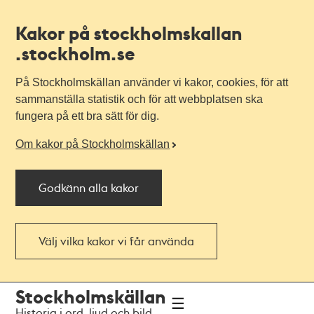
Kakor på stockholmskallan
.stockholm.se
På Stockholmskällan använder vi kakor, cookies, för att
sammanställa statistik och för att webbplatsen ska
fungera på ett bra sätt för dig.
Om kakor på Stockholmskällan
Godkänn alla kakor
Välj vilka kakor vi får använda
Till
Till
Stockholmskällan
navigationen
huvudinnehållet
Historia i ord, ljud och bild