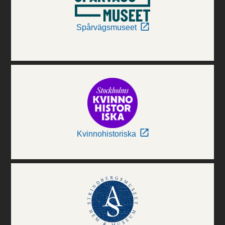
Spårvägsmuseet
Kvinnohistoriska