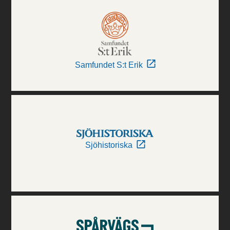
Samfundet S:t Erik
Sjöhistoriska