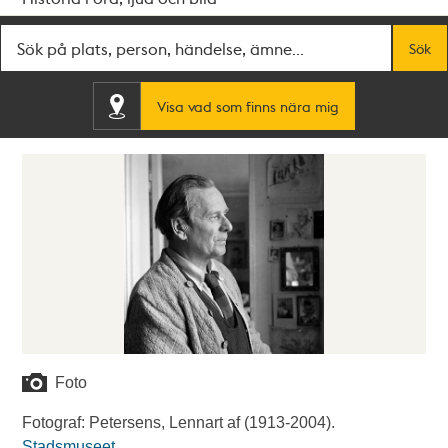
Fritextsök
Sök
Visa vad som finns nära mig
Foto
Fotograf: Petersens, Lennart af (1913-2004).
Stadsmuseet