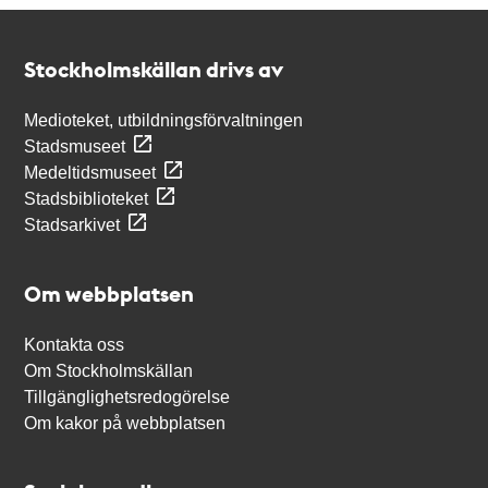
Kontakt
Stockholmskällan
Stockholmskällan drivs av
Medioteket, utbildningsförvaltningen
Stadsmuseet
Medeltidsmuseet
Stadsbiblioteket
Stadsarkivet
Om webbplatsen
Kontakta oss
Om Stockholmskällan
Tillgänglighetsredogörelse
Om kakor på webbplatsen