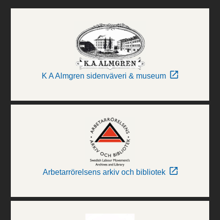
K A Almgren sidenväveri & museum
Arbetarrörelsens arkiv och bibliotek