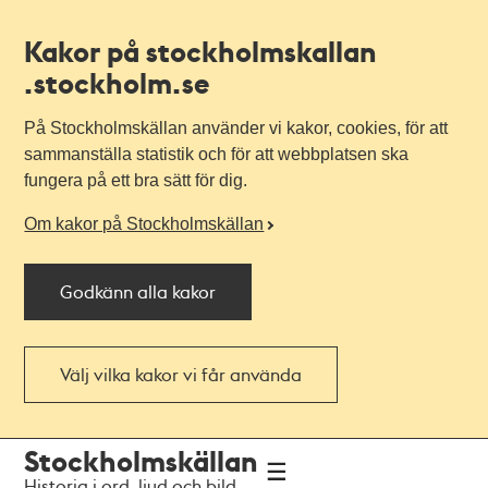
Kakor på stockholmskallan
.stockholm.se
På Stockholmskällan använder vi kakor, cookies, för att
sammanställa statistik och för att webbplatsen ska
fungera på ett bra sätt för dig.
Om kakor på Stockholmskällan
Godkänn alla kakor
Välj vilka kakor vi får använda
Till
Till
Stockholmskällan
navigationen
huvudinnehållet
Historia i ord, ljud och bild