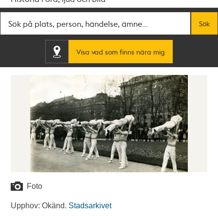
Fritextsök
Sök
Visa vad som finns nära mig
Foto
Upphov: Okänd.
Stadsarkivet