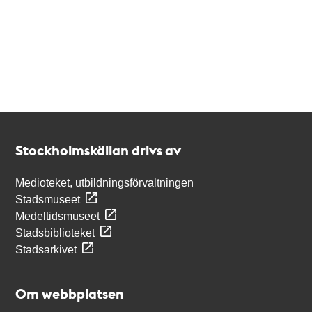
Kontakt
Stockholmskällan
Stockholmskällan drivs av
Medioteket, utbildningsförvaltningen
Stadsmuseet
Medeltidsmuseet
Stadsbiblioteket
Stadsarkivet
Om webbplatsen