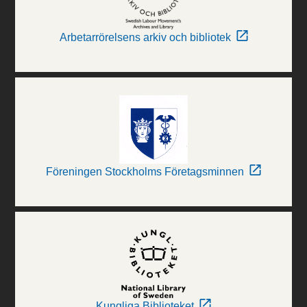
Arbetarrörelsens arkiv och bibliotek
Föreningen Stockholms Företagsminnen
Kungliga Biblioteket