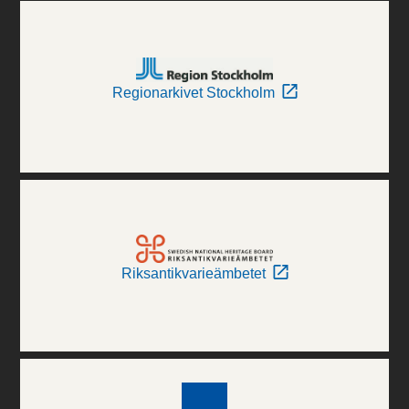
Regionarkivet Stockholm
Riksantikvarieämbetet