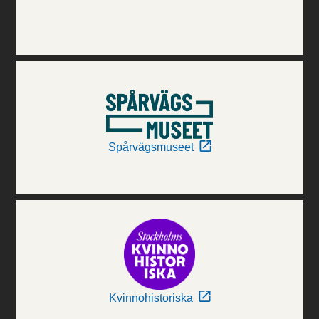
Spårvägsmuseet
Kvinnohistoriska