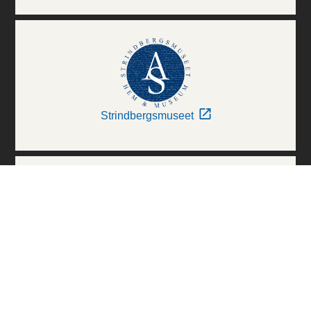
Strindbergsmuseet
Thielska Galleriet