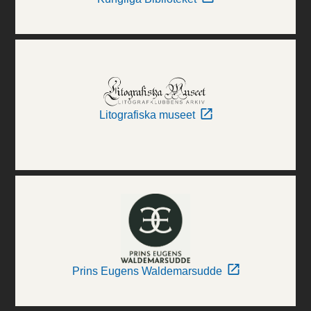
Litografiska museet
Prins Eugens Waldemarsudde