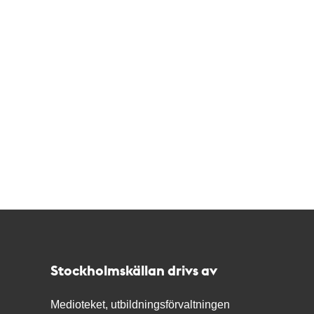
Kontakt
Stockholmskällan
Stockholmskällan drivs av
Medioteket, utbildningsförvaltningen