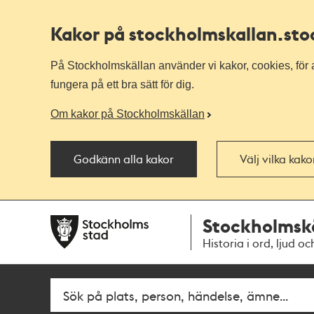
Kakor på stockholmskallan
.st
På Stockholmskällan använder vi kakor, cookies, för a
fungera på ett bra sätt för dig.
Om kakor på Stockholmskällan
Godkänn alla kakor
Välj vilka kak
Till
Till
Stockholmsk
navigationen
huvudinnehållet
Historia i ord, ljud oc
Fritextsök