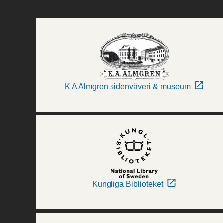
K A Almgren sidenväveri & museum
Kungliga Biblioteket