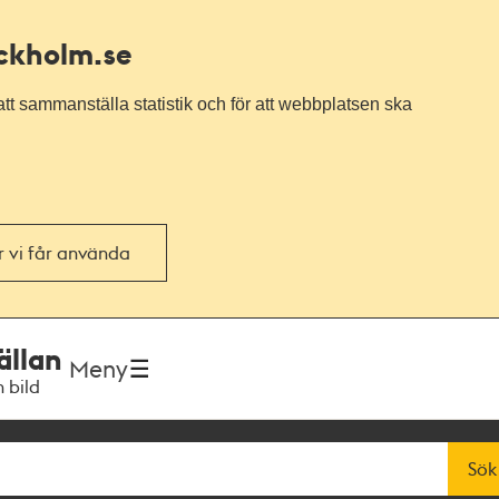
ockholm.se
tt sammanställa statistik och för att webbplatsen ska
or vi får använda
ällan
Meny
h bild
Sök