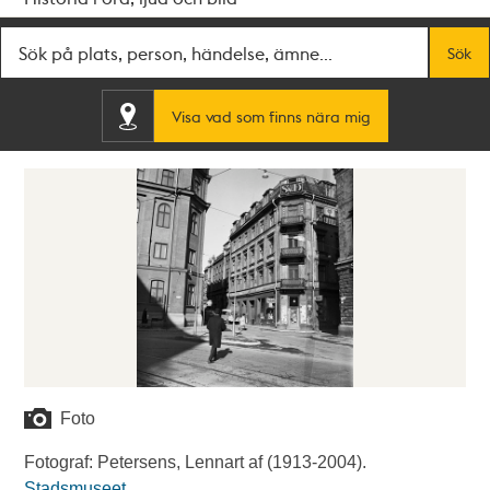
Fritextsök
Sök
Visa vad som finns nära mig
Foto
Fotograf: Petersens, Lennart af (1913-2004).
Stadsmuseet