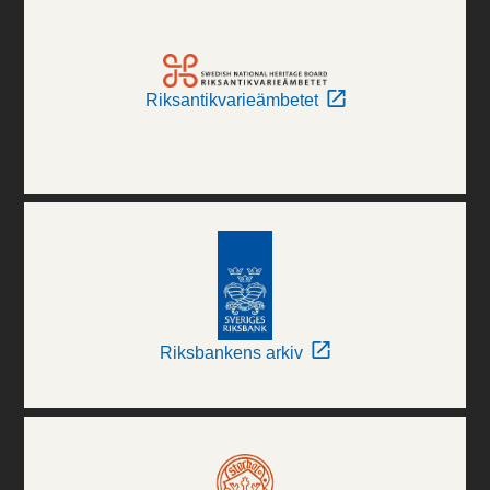
Riksantikvarieämbetet
Riksbankens arkiv