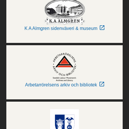
K A Almgren sidenväveri & museum
Arbetarrörelsens arkiv och bibliotek