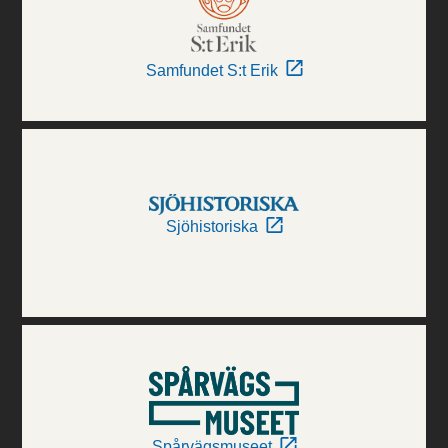
Samfundet S:t Erik
Sjöhistoriska
Spårvägsmuseet