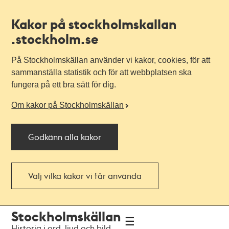
Kakor på stockholmskallan
.stockholm.se
På Stockholmskällan använder vi kakor, cookies, för att
sammanställa statistik och för att webbplatsen ska
fungera på ett bra sätt för dig.
Om kakor på Stockholmskällan
Godkänn alla kakor
Välj vilka kakor vi får använda
Till
Till
Stockholmskällan
navigationen
huvudinnehållet
Historia i ord, ljud och bild