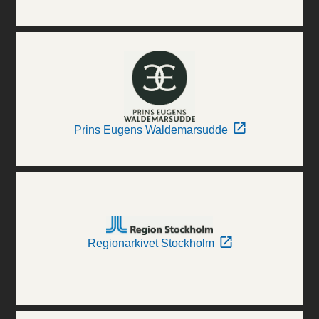
Prins Eugens Waldemarsudde
Regionarkivet Stockholm