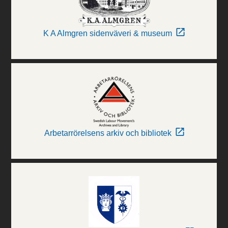
K A Almgren sidenväveri & museum
Arbetarrörelsens arkiv och bibliotek