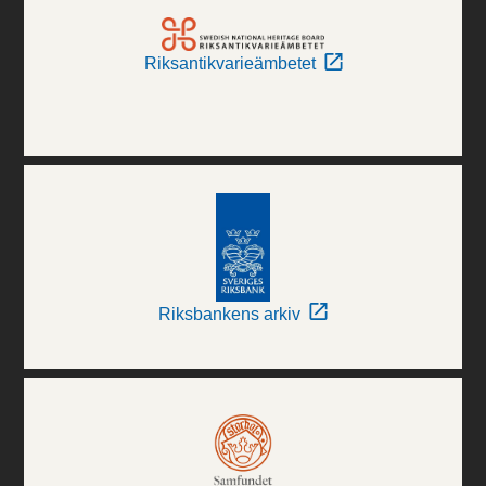
Riksantikvarieämbetet
Riksbankens arkiv