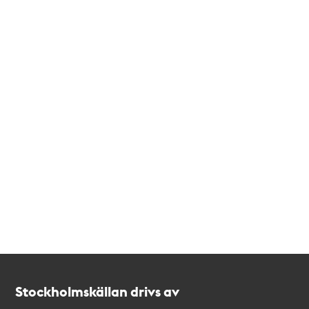
Kontakt
Stockholmskällan
Stockholmskällan drivs av