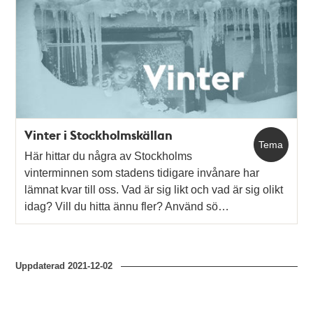
Relaterade
poster
och
teman
Vinter i Stockholmskällan
Tema
Här hittar du några av Stockholms
vinterminnen som stadens tidigare invånare har
lämnat kvar till oss. Vad är sig likt och vad är sig olikt
idag? Vill du hitta ännu fler? Använd sö…
Uppdaterad
2021-12-02