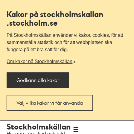
Kakor på stockholmskallan
.stockholm.se
På Stockholmskällan använder vi kakor, cookies, för att
sammanställa statistik och för att webbplatsen ska
fungera på ett bra sätt för dig.
Om kakor på Stockholmskällan
Godkänn alla kakor
Välj vilka kakor vi får använda
Till
Till
Stockholmskällan
navigationen
huvudinnehållet
Historia i ord, ljud och bild