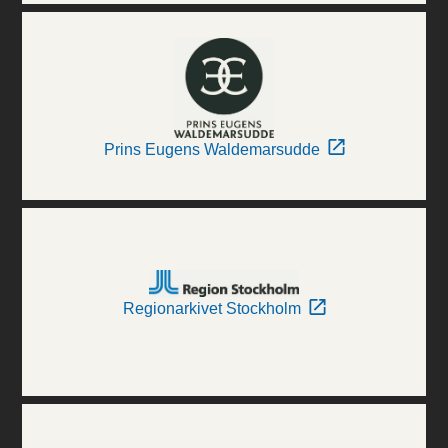
Prins Eugens Waldemarsudde
Regionarkivet Stockholm