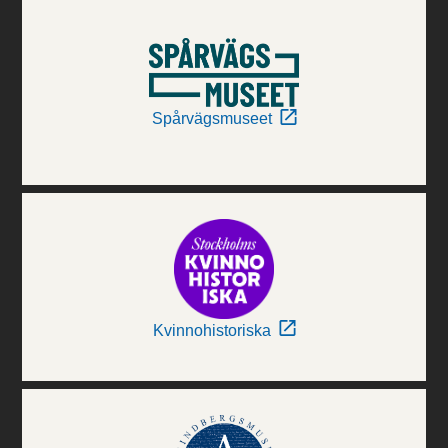
Spårvägsmuseet
Kvinnohistoriska