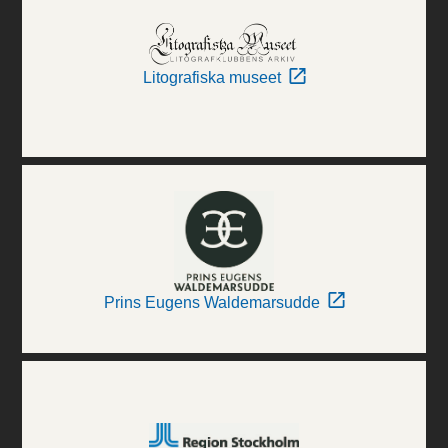
Litografiska museet
Prins Eugens Waldemarsudde