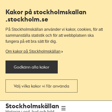
Kakor på stockholmskallan
.stockholm.se
På Stockholmskällan använder vi kakor, cookies, för att
sammanställa statistik och för att webbplatsen ska
fungera på ett bra sätt för dig.
Om kakor på Stockholmskällan
Godkänn alla kakor
Välj vilka kakor vi får använda
Till
Till
Stockholmskällan
navigationen
huvudinnehållet
Historia i ord, ljud och bild