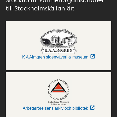
till Stockholmskällan är:
K A Almgren sidenväveri & museum
Arbetarrörelsens arkiv och bibliotek