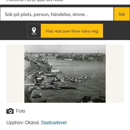
Fritextsök
Sök
Visa vad som finns nära mig
Foto
Upphov: Okänd.
Stadsarkivet