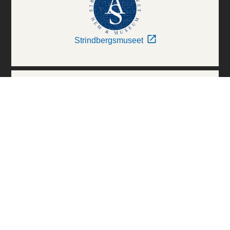
Strindbergsmuseet
Thielska Galleriet
Världskulturmuseerna