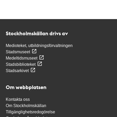
Kontakt
Stockholmskällan
Stockholmskällan drivs av
Medioteket, utbildningsförvaltningen
Stadsmuseet
Medeltidsmuseet
Stadsbiblioteket
Stadsarkivet
Om webbplatsen
Kontakta oss
Om Stockholmskällan
Tillgänglighetsredogörelse