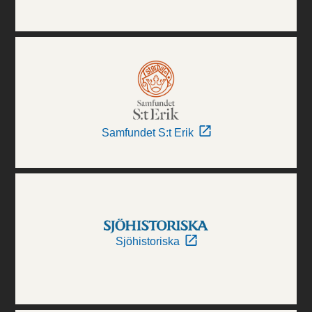
Samfundet S:t Erik
Sjöhistoriska