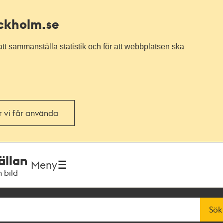
ockholm.se
tt sammanställa statistik och för att webbplatsen ska
or vi får använda
ällan
Meny
h bild
Sök