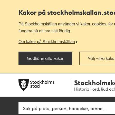
Kakor på stockholmskallan
.st
På Stockholmskällan använder vi kakor, cookies, för a
fungera på ett bra sätt för dig.
Om kakor på Stockholmskällan
Godkänn alla kakor
Välj vilka kak
Till
Till
Stockholmsk
navigationen
huvudinnehållet
Historia i ord, ljud oc
Fritextsök