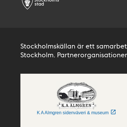
Stockholmskällan är ett samarbete
Stockholm. Partnerorganisationer 
K A Almgren sidenväveri & museum