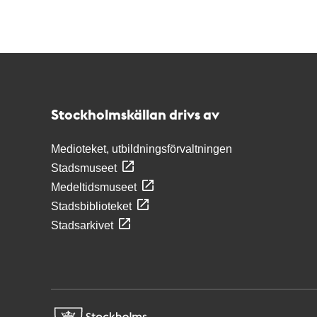
Kontakt
Stockholmskällan
Stockholmskällan drivs av
Medioteket, utbildningsförvaltningen
Stadsmuseet
Medeltidsmuseet
Stadsbiblioteket
Stadsarkivet