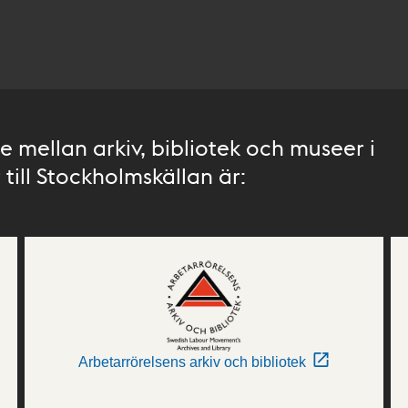
 mellan arkiv, bibliotek och museer i
till Stockholmskällan är:
Arbetarrörelsens arkiv och bibliotek