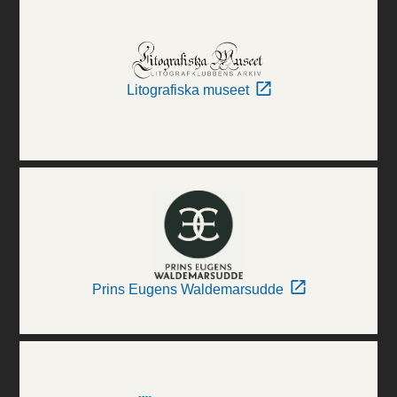
Litografiska museet
Prins Eugens Waldemarsudde