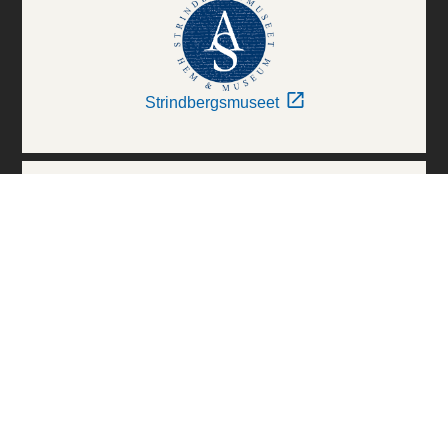
Strindbergsmuseet
Thielska Galleriet