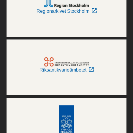
Regionarkivet Stockholm
Riksantikvarieämbetet