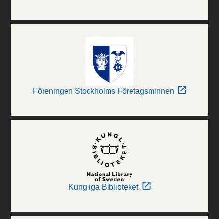
Föreningen Stockholms Företagsminnen
Kungliga Biblioteket