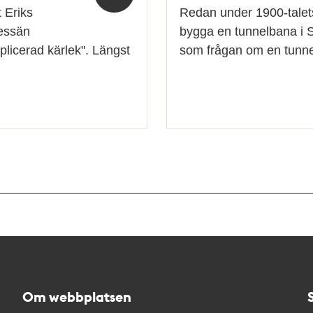
 Eriks
Redan under 1900-talets 
 essän
bygga en tunnelbana i S
licerad kärlek". Längst
som frågan om en tunn
Om webbplatsen