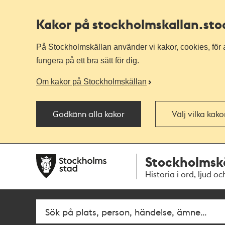
Kakor på stockholmskallan
.st
På Stockholmskällan använder vi kakor, cookies, för a
fungera på ett bra sätt för dig.
Om kakor på Stockholmskällan
Godkänn alla kakor
Välj vilka kak
Till
Till
Stockholmsk
navigationen
huvudinnehållet
Historia i ord, ljud oc
Fritextsök