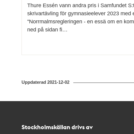
Thure Essén vann andra pris i Samfundet S:t
skrivartävling för gymnasieelever 2023 med
"Norrmalmsregleringen - en essä om en komp
ned på sidan fi…
Uppdaterad
2021-12-02
Kontakt
Stockholmskällan
Stockholmskällan drivs av