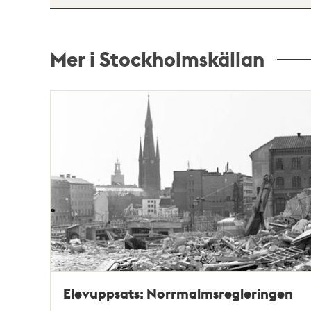
Mer i Stockholmskällan
Relaterade
poster
och
teman
Elevuppsats: Norrmalmsregleringen