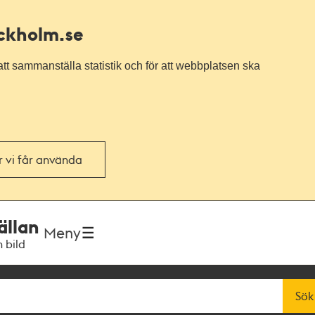
ockholm.se
tt sammanställa statistik och för att webbplatsen ska
or vi får använda
ällan
Meny
h bild
Sök