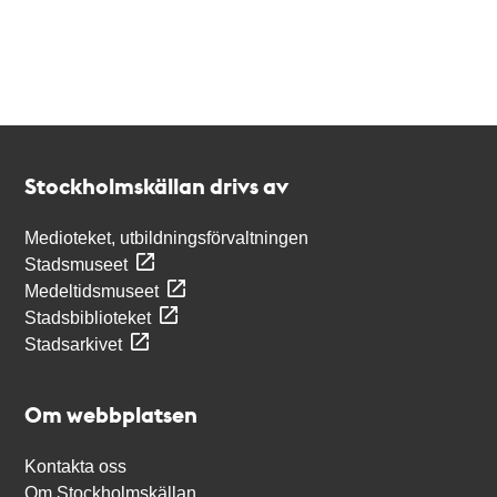
Kontakt
Stockholmskällan
Stockholmskällan drivs av
Medioteket, utbildningsförvaltningen
Stadsmuseet
Medeltidsmuseet
Stadsbiblioteket
Stadsarkivet
Om webbplatsen
Kontakta oss
Om Stockholmskällan