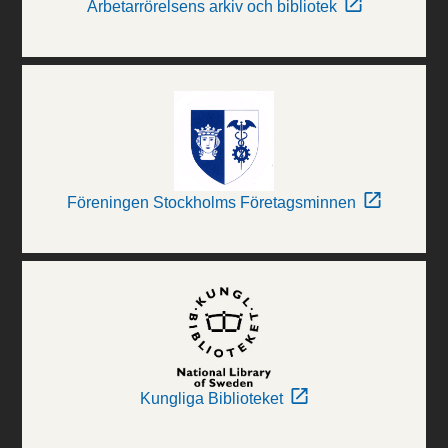
Arbetarrörelsens arkiv och bibliotek
Föreningen Stockholms Företagsminnen
Kungliga Biblioteket