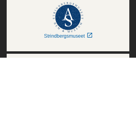
Strindbergsmuseet
Thielska Galleriet