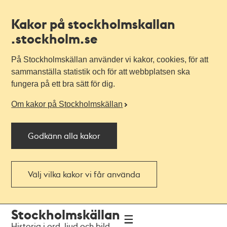
Kakor på stockholmskallan
.stockholm.se
På Stockholmskällan använder vi kakor, cookies, för att
sammanställa statistik och för att webbplatsen ska
fungera på ett bra sätt för dig.
Om kakor på Stockholmskällan
Godkänn alla kakor
Välj vilka kakor vi får använda
Till
Till
Stockholmskällan
navigationen
huvudinnehållet
Historia i ord, ljud och bild