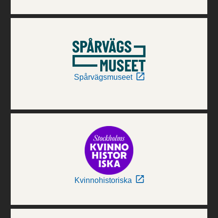
Spårvägsmuseet
Kvinnohistoriska