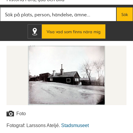
Fritextsök
Sök
Visa vad som finns nära mig
Foto
Fotograf: Larssons Ateljé.
Stadsmuseet