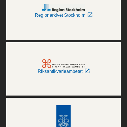
Regionarkivet Stockholm
Riksantikvarieämbetet