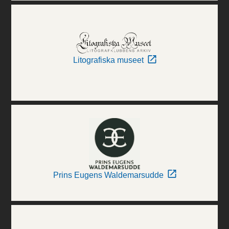
Litografiska museet
Prins Eugens Waldemarsudde