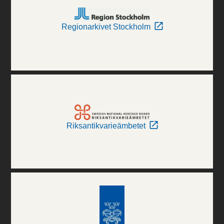
Regionarkivet Stockholm
Riksantikvarieämbetet