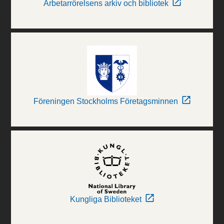
Arbetarrörelsens arkiv och bibliotek
Föreningen Stockholms Företagsminnen
Kungliga Biblioteket