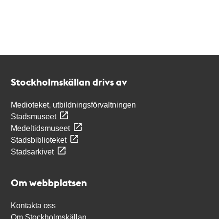
Kontakt
Stockholmskällan
Stockholmskällan drivs av
Medioteket, utbildningsförvaltningen
Stadsmuseet
Medeltidsmuseet
Stadsbiblioteket
Stadsarkivet
Om webbplatsen
Kontakta oss
Om Stockholmskällan