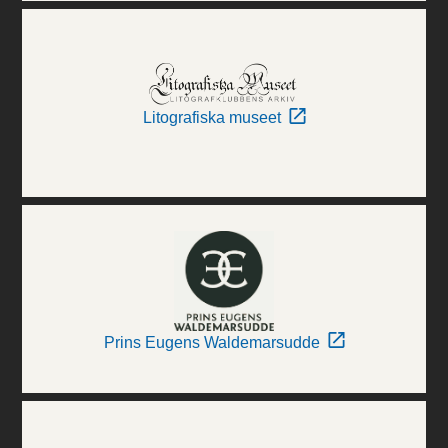
Litografiska museet
Prins Eugens Waldemarsudde