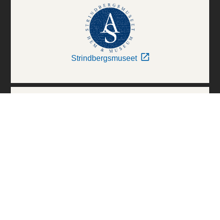
Strindbergsmuseet
Thielska Galleriet