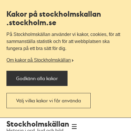
Kakor på stockholmskallan
.stockholm.se
På Stockholmskällan använder vi kakor, cookies, för att
sammanställa statistik och för att webbplatsen ska
fungera på ett bra sätt för dig.
Om kakor på Stockholmskällan
Godkänn alla kakor
Välj vilka kakor vi får använda
Till
Till
Stockholmskällan
navigationen
huvudinnehållet
Historia i ord, ljud och bild