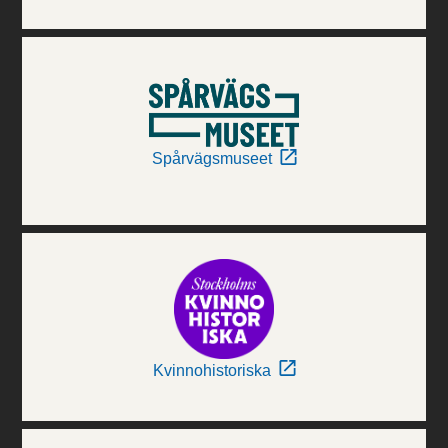
Spårvägsmuseet
Kvinnohistoriska