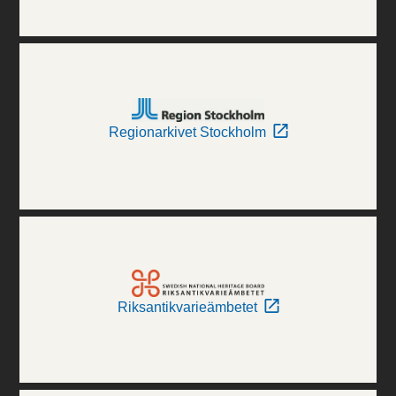
Regionarkivet Stockholm
Riksantikvarieämbetet