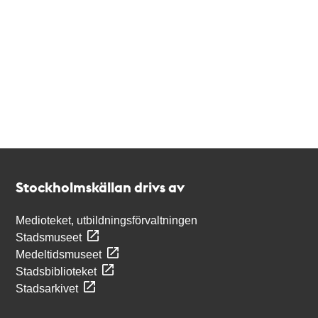
Kontakt
Stockholmskällan
Stockholmskällan drivs av
Medioteket, utbildningsförvaltningen
Stadsmuseet
Medeltidsmuseet
Stadsbiblioteket
Stadsarkivet