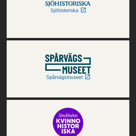
Sjöhistoriska
Spårvägsmuseet