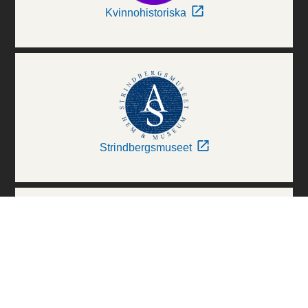
Kvinnohistoriska
Strindbergsmuseet
Thielska Galleriet