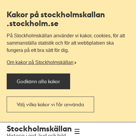
Kakor på stockholmskallan
.stockholm.se
På Stockholmskällan använder vi kakor, cookies, för att
sammanställa statistik och för att webbplatsen ska
fungera på ett bra sätt för dig.
Om kakor på Stockholmskällan
Godkänn alla kakor
Välj vilka kakor vi får använda
Till
Till
Stockholmskällan
navigationen
huvudinnehållet
Historia i ord, ljud och bild