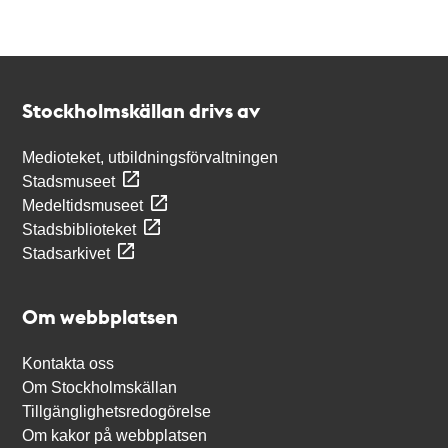
Kontakt
Stockholmskällan
Stockholmskällan drivs av
Medioteket, utbildningsförvaltningen
Stadsmuseet
Medeltidsmuseet
Stadsbiblioteket
Stadsarkivet
Om webbplatsen
Kontakta oss
Om Stockholmskällan
Tillgänglighetsredogörelse
Om kakor på webbplatsen