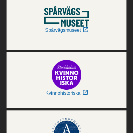
Spårvägsmuseet
Kvinnohistoriska