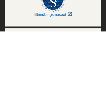
Strindbergsmuseet
Thielska Galleriet
Världskulturmuseerna