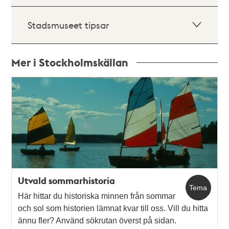
Stadsmuseet tipsar
Mer i Stockholmskällan
Relaterade
poster
och
teman
Utvald sommarhistoria
Tema
Här hittar du historiska minnen från sommar
och sol som historien lämnat kvar till oss. Vill du hitta
ännu fler? Använd sökrutan överst på sidan.