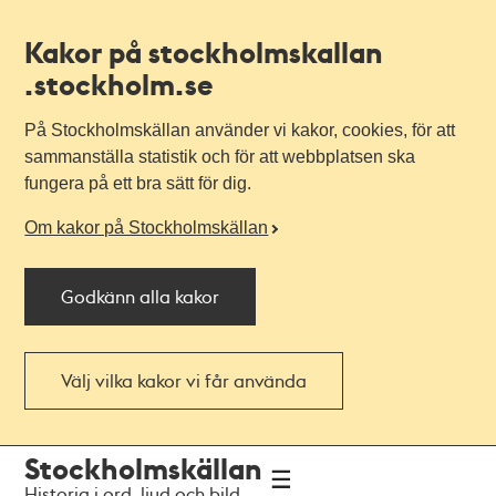
Kakor på stockholmskallan
.stockholm.se
På Stockholmskällan använder vi kakor, cookies, för att
sammanställa statistik och för att webbplatsen ska
fungera på ett bra sätt för dig.
Om kakor på Stockholmskällan
Godkänn alla kakor
Välj vilka kakor vi får använda
Till
Till
Stockholmskällan
navigationen
huvudinnehållet
Historia i ord, ljud och bild