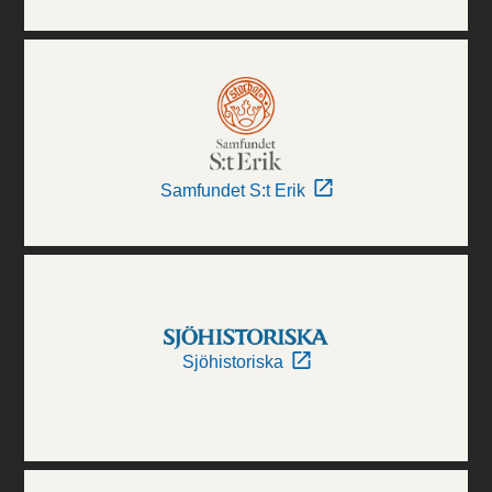
Samfundet S:t Erik
Sjöhistoriska