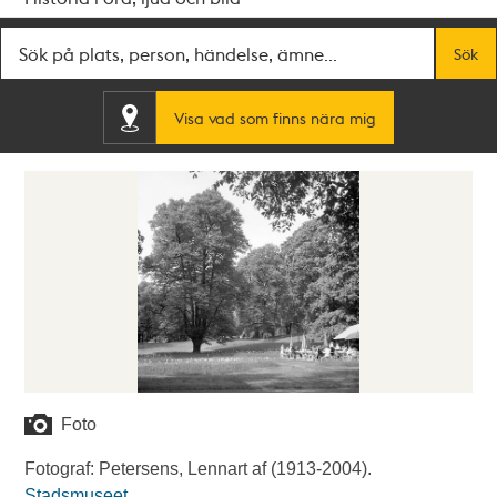
Fritextsök
Sök
Visa vad som finns nära mig
Foto
Fotograf: Petersens, Lennart af (1913-2004).
Stadsmuseet