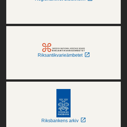
Riksantikvarieämbetet
Riksbankens arkiv