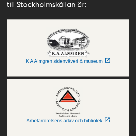
till Stockholmskällan är:
K A Almgren sidenväveri & museum
Arbetarrörelsens arkiv och bibliotek