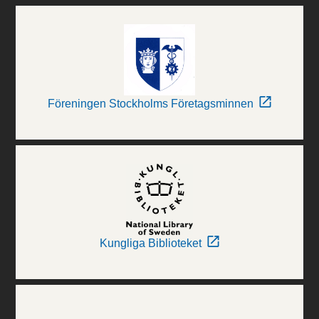
Föreningen Stockholms Företagsminnen
Kungliga Biblioteket