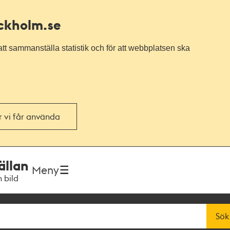
ockholm.se
tt sammanställa statistik och för att webbplatsen ska
or vi får använda
ällan
Meny
h bild
Sök