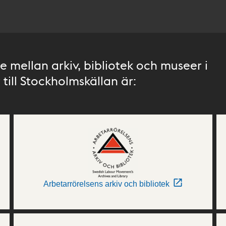
 mellan arkiv, bibliotek och museer i
till Stockholmskällan är:
Arbetarrörelsens arkiv och bibliotek