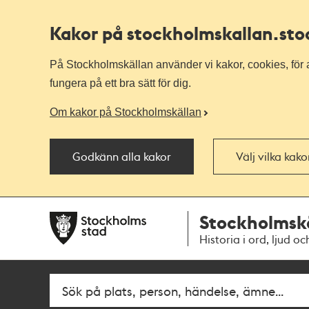
Kakor på stockholmskallan
.st
På Stockholmskällan använder vi kakor, cookies, för a
fungera på ett bra sätt för dig.
Om kakor på Stockholmskällan
Godkänn alla kakor
Välj vilka kak
Till
Till
Stockholmsk
navigationen
huvudinnehållet
Historia i ord, ljud oc
Fritextsök