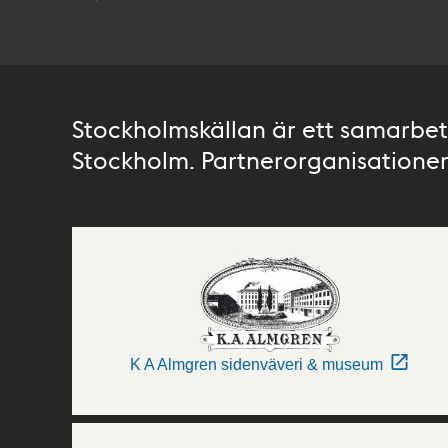
Stockholmskällan är ett samarbete
Stockholm. Partnerorganisationer 
K A Almgren sidenväveri & museum