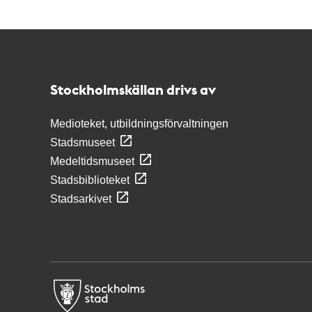
Kontakt
Stockholmskällan
Stockholmskällan drivs av
Medioteket, utbildningsförvaltningen
Stadsmuseet
Medeltidsmuseet
Stadsbiblioteket
Stadsarkivet