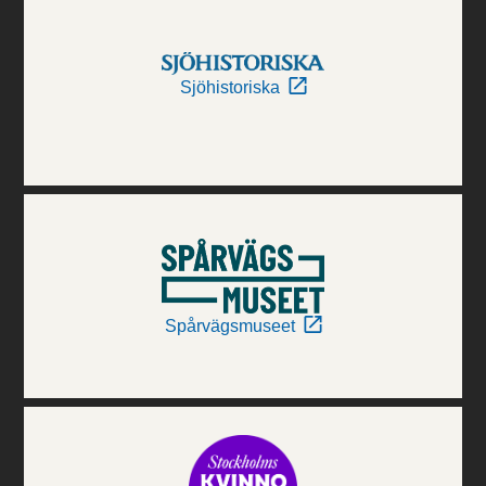
Sjöhistoriska
Spårvägsmuseet