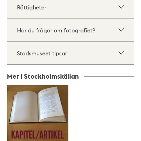
Rättigheter
Har du frågor om fotografiet?
Stadsmuseet tipsar
Mer i Stockholmskällan
Relaterade
poster
och
teman