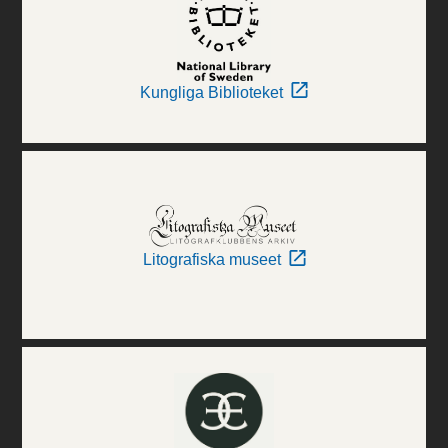
Kungliga Biblioteket
Litografiska museet