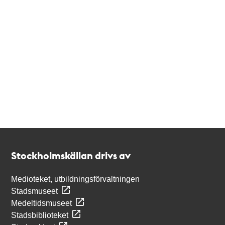
Kontakt
Stockholmskällan
Stockholmskällan drivs av
Medioteket, utbildningsförvaltningen
Stadsmuseet
Medeltidsmuseet
Stadsbiblioteket