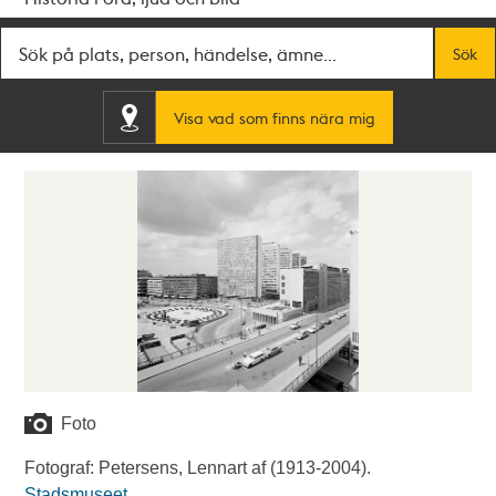
Fritextsök
Sök
Visa vad som finns nära mig
Foto
Fotograf: Petersens, Lennart af (1913-2004).
Stadsmuseet