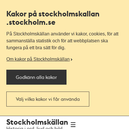
Kakor på stockholmskallan
.stockholm.se
På Stockholmskällan använder vi kakor, cookies, för att
sammanställa statistik och för att webbplatsen ska
fungera på ett bra sätt för dig.
Om kakor på Stockholmskällan
Godkänn alla kakor
Välj vilka kakor vi får använda
Till
Till
Stockholmskällan
navigationen
huvudinnehållet
Historia i ord, ljud och bild