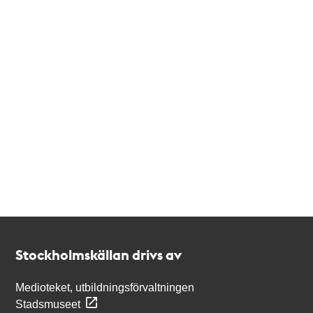
Kontakt
Stockholmskällan
Stockholmskällan drivs av
Medioteket, utbildningsförvaltningen
Stadsmuseet