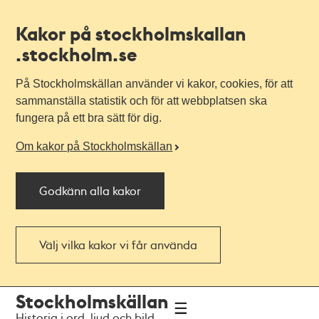
Kakor på stockholmskallan
.stockholm.se
På Stockholmskällan använder vi kakor, cookies, för att
sammanställa statistik och för att webbplatsen ska
fungera på ett bra sätt för dig.
Om kakor på Stockholmskällan
Godkänn alla kakor
Välj vilka kakor vi får använda
Till
Till
Stockholmskällan
navigationen
huvudinnehållet
Historia i ord, ljud och bild