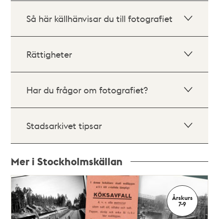
Så här källhänvisar du till fotografiet
Rättigheter
Har du frågor om fotografiet?
Stadsarkivet tipsar
Mer i Stockholmskällan
Relaterade
poster
Årskurs
och
7-9
teman