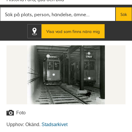
Fritextsök
Sök
Visa vad som finns nära mig
Foto
Upphov: Okänd.
Stadsarkivet