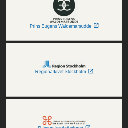
Prins Eugens Waldemarsudde
Regionarkivet Stockholm