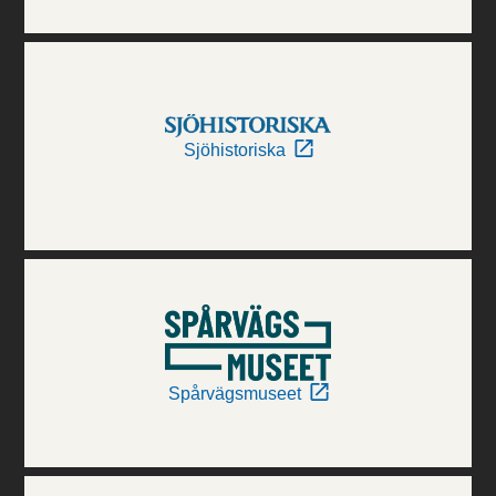
Sjöhistoriska
Spårvägsmuseet