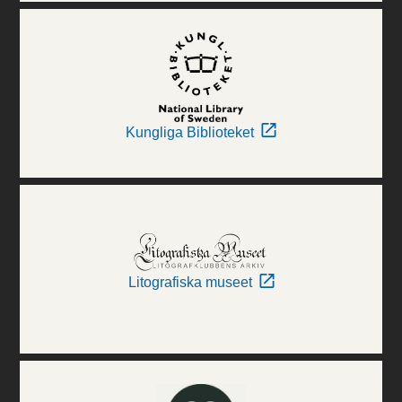
Kungliga Biblioteket
Litografiska museet