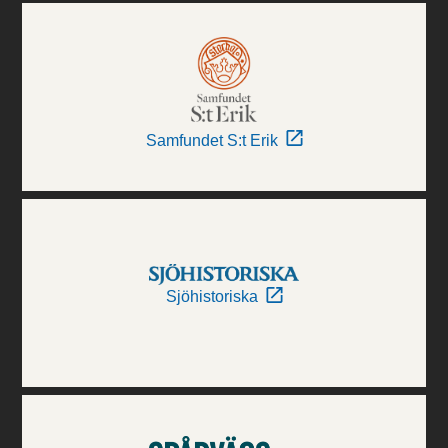
Samfundet S:t Erik
Sjöhistoriska