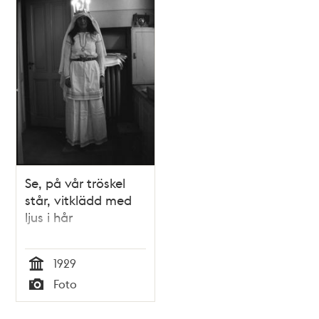
och
teman
Se, på vår tröskel
står, vitklädd med
ljus i hår
1929
Tid
Foto
Typ