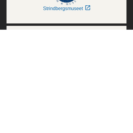
Strindbergsmuseet
Thielska Galleriet
Världskulturmuseerna