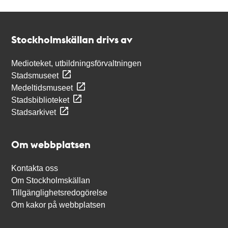
Kontakt
Stockholmskällan
Stockholmskällan drivs av
Medioteket, utbildningsförvaltningen
Stadsmuseet
Medeltidsmuseet
Stadsbiblioteket
Stadsarkivet
Om webbplatsen
Kontakta oss
Om Stockholmskällan
Tillgänglighetsredogörelse
Om kakor på webbplatsen