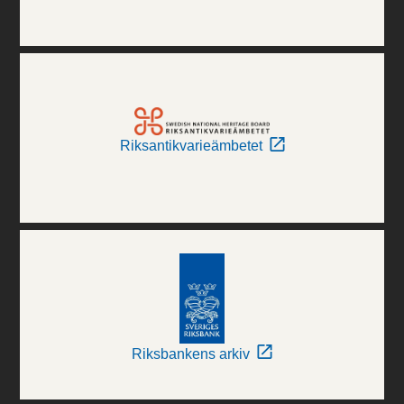
Riksantikvarieämbetet
Riksbankens arkiv