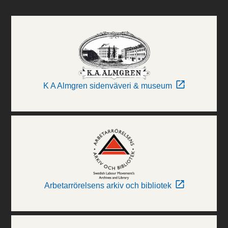
K A Almgren sidenväveri & museum
Arbetarrörelsens arkiv och bibliotek