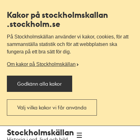
Kakor på stockholmskallan
.stockholm.se
På Stockholmskällan använder vi kakor, cookies, för att
sammanställa statistik och för att webbplatsen ska
fungera på ett bra sätt för dig.
Om kakor på Stockholmskällan
Godkänn alla kakor
Välj vilka kakor vi får använda
Till
Till
Stockholmskällan
navigationen
huvudinnehållet
Historia i ord, ljud och bild