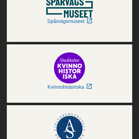
Spårvägsmuseet
Kvinnohistoriska