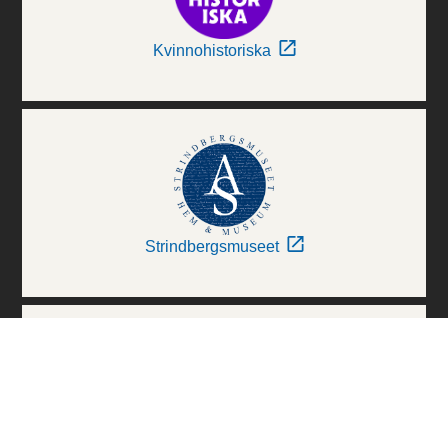
Kvinnohistoriska
Strindbergsmuseet
Thielska Galleriet