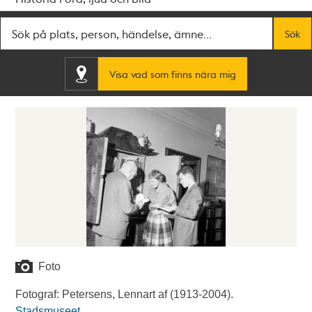
Fritextsök
Sök
Visa vad som finns nära mig
Foto
Fotograf: Petersens, Lennart af (1913-2004).
Stadsmuseet