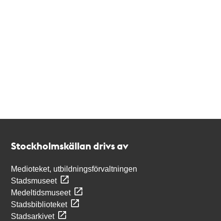
Kontakt
Stockholmskällan
Stockholmskällan drivs av
Medioteket, utbildningsförvaltningen
Stadsmuseet
Medeltidsmuseet
Stadsbiblioteket
Stadsarkivet