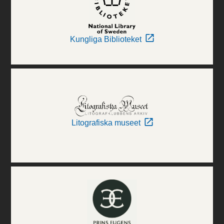
Kungliga Biblioteket
Litografiska museet