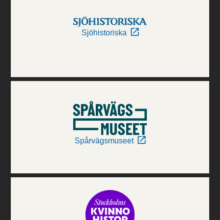
Sjöhistoriska
Spårvägsmuseet