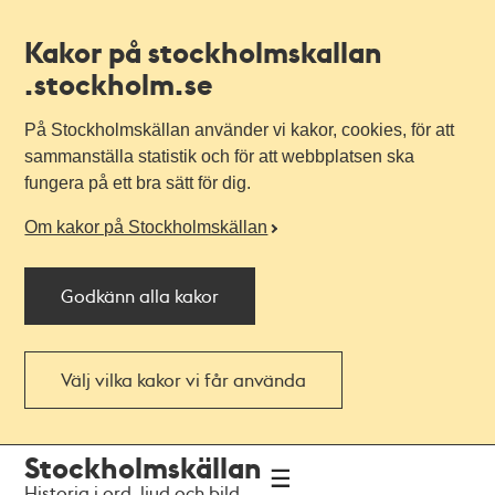
Kakor på stockholmskallan
.stockholm.se
På Stockholmskällan använder vi kakor, cookies, för att
sammanställa statistik och för att webbplatsen ska
fungera på ett bra sätt för dig.
Om kakor på Stockholmskällan
Godkänn alla kakor
Välj vilka kakor vi får använda
Till
Till
Stockholmskällan
navigationen
huvudinnehållet
Historia i ord, ljud och bild