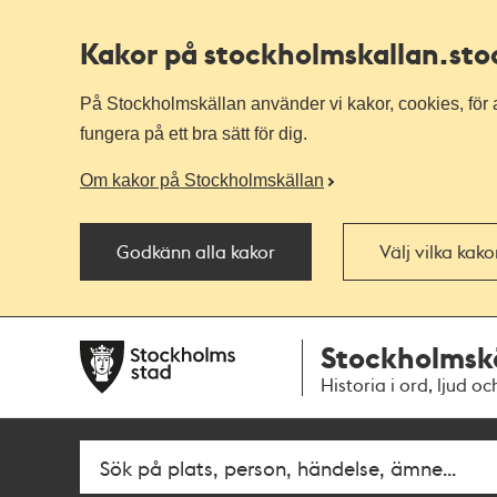
Kakor på stockholmskallan
.st
På Stockholmskällan använder vi kakor, cookies, för a
fungera på ett bra sätt för dig.
Om kakor på Stockholmskällan
Godkänn alla kakor
Välj vilka kak
Till
Till
Stockholmsk
navigationen
huvudinnehållet
Historia i ord, ljud oc
Fritextsök