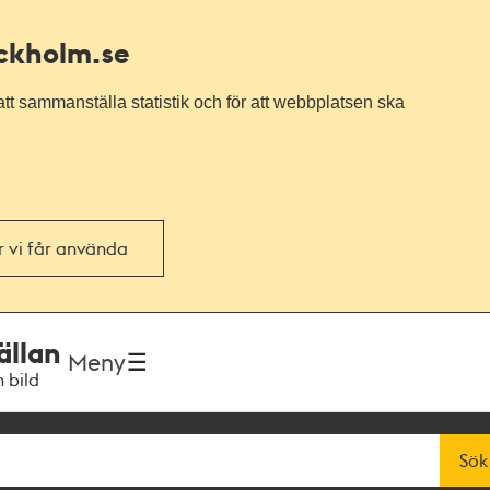
ockholm.se
tt sammanställa statistik och för att webbplatsen ska
or vi får använda
ällan
Meny
h bild
Sök