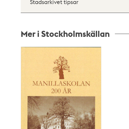
Stadsarkivet tipsar
Mer i Stockholmskällan
Relaterade
poster
och
teman