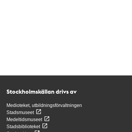
Kontakt
Stockholmskällan
Stockholmskällan drivs av
Medioteket, utbildningsförvaltningen
Stadsmuseet
Medeltidsmuseet
Stadsbiblioteket