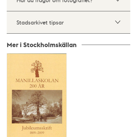
Stadsarkivet tipsar
Mer i Stockholmskällan
Relaterade
poster
och
teman