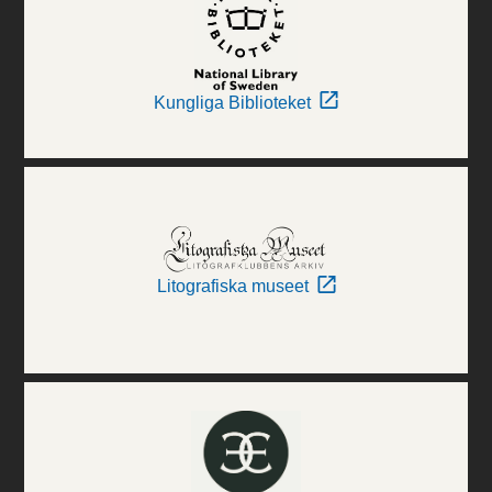
Kungliga Biblioteket
Litografiska museet