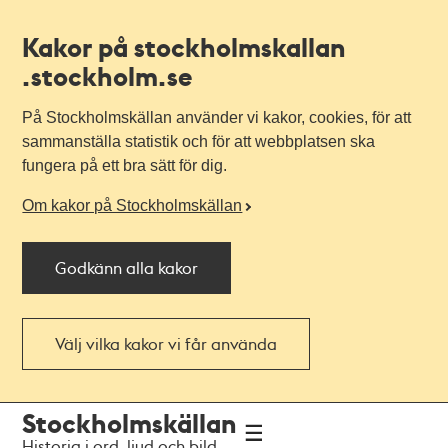
Kakor på stockholmskallan
.stockholm.se
På Stockholmskällan använder vi kakor, cookies, för att
sammanställa statistik och för att webbplatsen ska
fungera på ett bra sätt för dig.
Om kakor på Stockholmskällan
Godkänn alla kakor
Välj vilka kakor vi får använda
Till
Till
Stockholmskällan
navigationen
huvudinnehållet
Historia i ord, ljud och bild