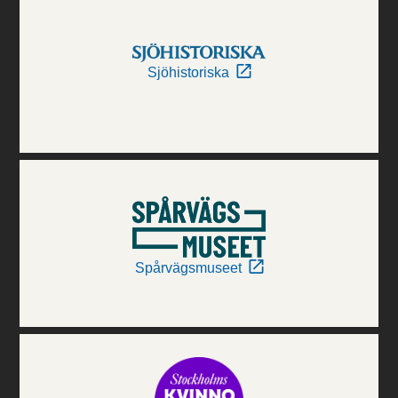
Sjöhistoriska
Spårvägsmuseet