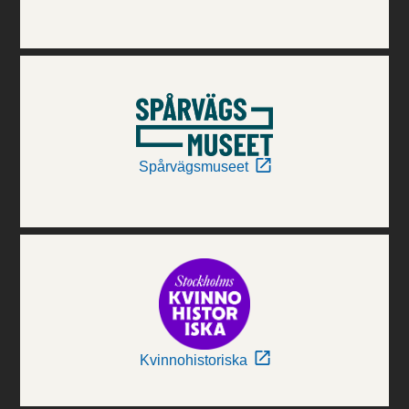
Spårvägsmuseet
Kvinnohistoriska