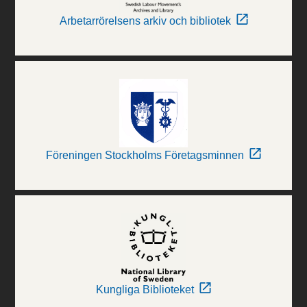
Arbetarrörelsens arkiv och bibliotek
Föreningen Stockholms Företagsminnen
Kungliga Biblioteket