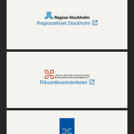
Regionarkivet Stockholm
Riksantikvarieämbetet