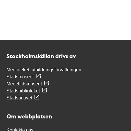
Kontakt
Stockholmskällan
Stockholmskällan drivs av
Medioteket, utbildningsförvaltningen
Stadsmuseet
Medeltidsmuseet
Stadsbiblioteket
Stadsarkivet
Om webbplatsen
Kontakta oss