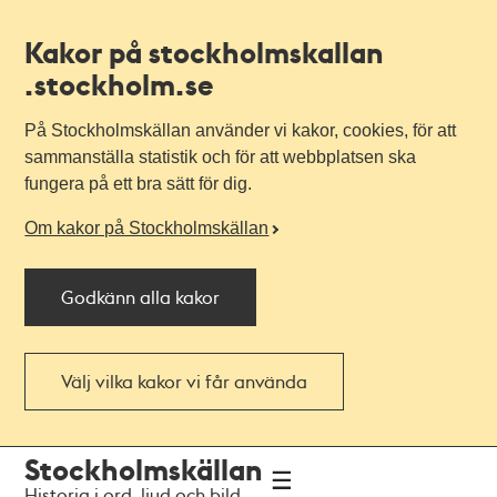
Kakor på stockholmskallan
.stockholm.se
På Stockholmskällan använder vi kakor, cookies, för att
sammanställa statistik och för att webbplatsen ska
fungera på ett bra sätt för dig.
Om kakor på Stockholmskällan
Godkänn alla kakor
Välj vilka kakor vi får använda
Till
Till
Stockholmskällan
navigationen
huvudinnehållet
Historia i ord, ljud och bild