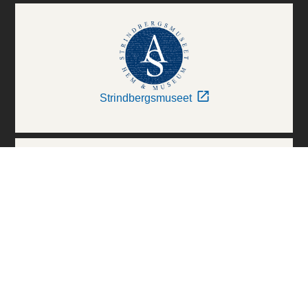
Strindbergsmuseet
Thielska Galleriet