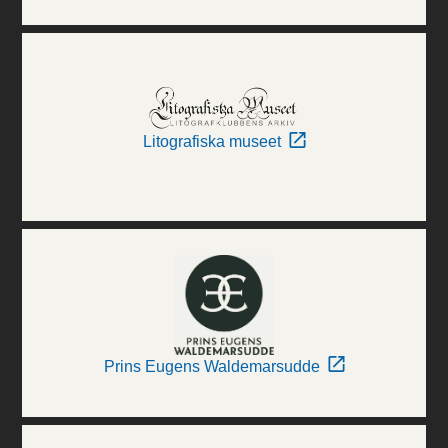
Litografiska museet
Prins Eugens Waldemarsudde