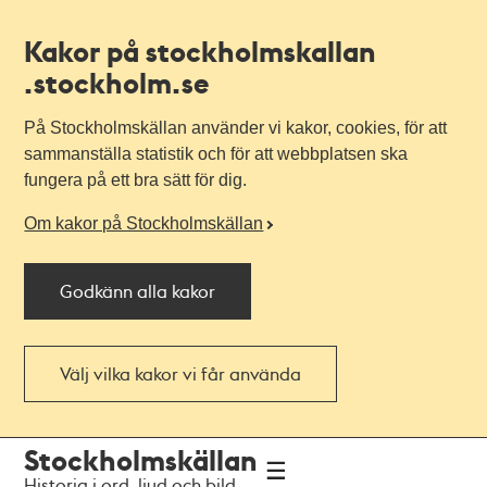
Kakor på stockholmskallan
.stockholm.se
På Stockholmskällan använder vi kakor, cookies, för att
sammanställa statistik och för att webbplatsen ska
fungera på ett bra sätt för dig.
Om kakor på Stockholmskällan
Godkänn alla kakor
Välj vilka kakor vi får använda
Till
Till
Stockholmskällan
navigationen
huvudinnehållet
Historia i ord, ljud och bild