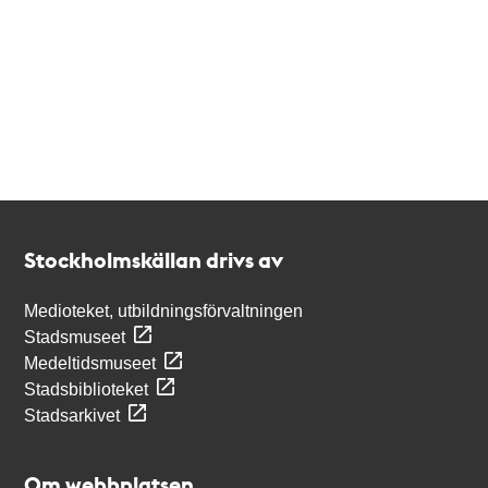
Kontakt
Stockholmskällan
Stockholmskällan drivs av
Medioteket, utbildningsförvaltningen
Stadsmuseet
Medeltidsmuseet
Stadsbiblioteket
Stadsarkivet
Om webbplatsen