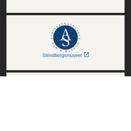
Strindbergsmuseet
Thielska Galleriet