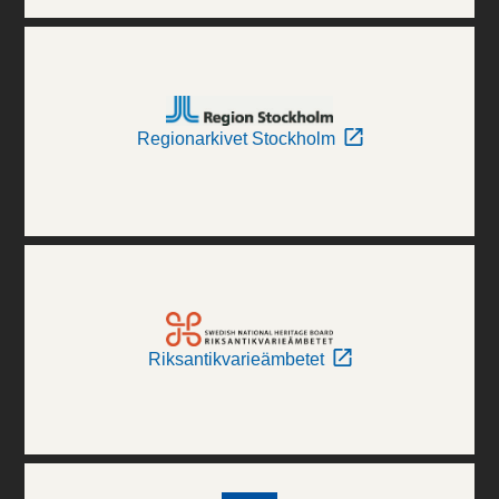
Regionarkivet Stockholm
Riksantikvarieämbetet