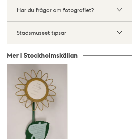
Har du frågor om fotografiet?
Stadsmuseet tipsar
Mer i Stockholmskällan
Relaterade
poster
och
teman