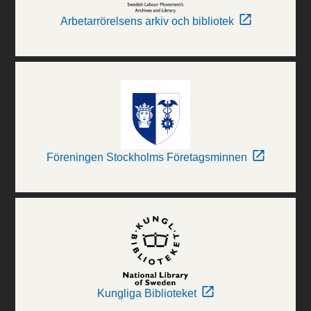
Arbetarrörelsens arkiv och bibliotek
Föreningen Stockholms Företagsminnen
Kungliga Biblioteket