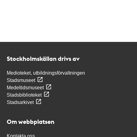
Kontakt
Stockholmskällan
Stockholmskällan drivs av
Medioteket, utbildningsförvaltningen
Stadsmuseet
Medeltidsmuseet
Stadsbiblioteket
Stadsarkivet
Om webbplatsen
Kontakta oss