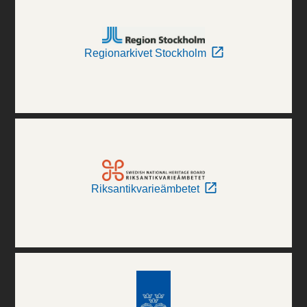
Regionarkivet Stockholm
Riksantikvarieämbetet