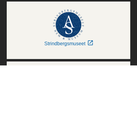
Strindbergsmuseet
Thielska Galleriet