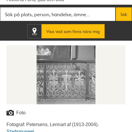
Fritextsök
Sök
Visa vad som finns nära mig
Foto
Fotograf: Petersens, Lennart af (1913-2004).
Stadsmuseet