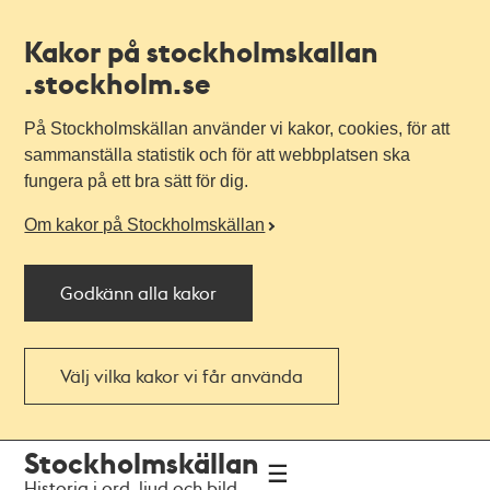
Kakor på stockholmskallan
.stockholm.se
På Stockholmskällan använder vi kakor, cookies, för att
sammanställa statistik och för att webbplatsen ska
fungera på ett bra sätt för dig.
Om kakor på Stockholmskällan
Godkänn alla kakor
Välj vilka kakor vi får använda
Till
Till
Stockholmskällan
navigationen
huvudinnehållet
Historia i ord, ljud och bild