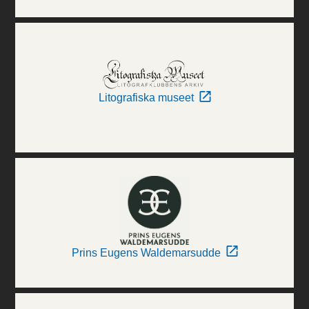
Litografiska museet
Prins Eugens Waldemarsudde