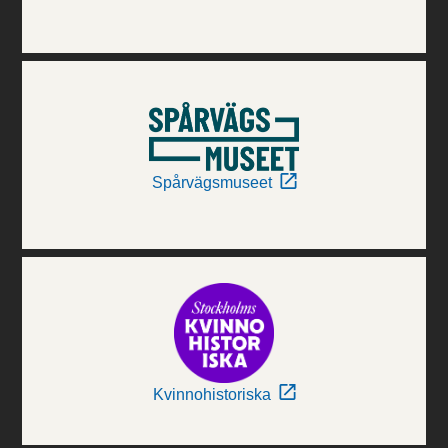
Spårvägsmuseet
Kvinnohistoriska