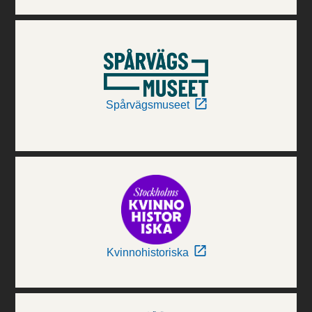
Spårvägsmuseet
Kvinnohistoriska