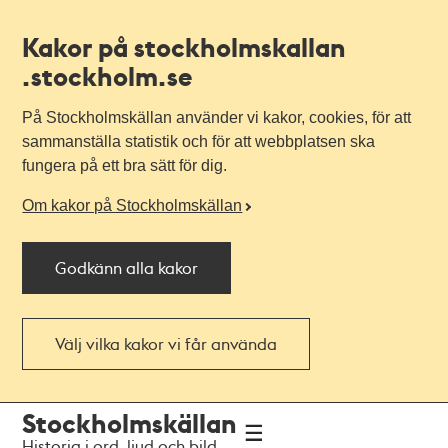
Kakor på stockholmskallan
.stockholm.se
På Stockholmskällan använder vi kakor, cookies, för att
sammanställa statistik och för att webbplatsen ska
fungera på ett bra sätt för dig.
Om kakor på Stockholmskällan
Godkänn alla kakor
Välj vilka kakor vi får använda
Till
Till
Stockholmskällan
navigationen
huvudinnehållet
Historia i ord, ljud och bild