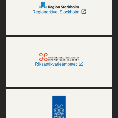
Regionarkivet Stockholm
Riksantikvarieämbetet