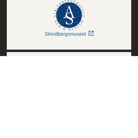
Strindbergsmuseet
Thielska Galleriet