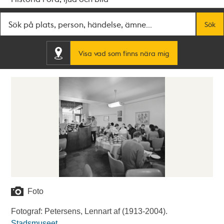
Fritextsök
Sök
Visa vad som finns nära mig
Foto
Fotograf: Petersens, Lennart af (1913-2004).
Stadsmuseet