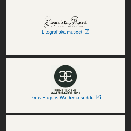
Litografiska museet
Prins Eugens Waldemarsudde