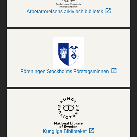
Arbetarrörelsens arkiv och bibliotek
Föreningen Stockholms Företagsminnen
Kungliga Biblioteket