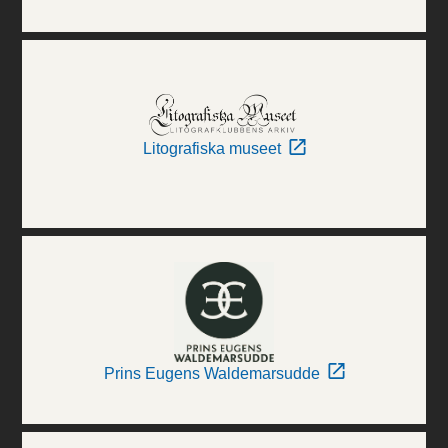
Litografiska museet
Prins Eugens Waldemarsudde