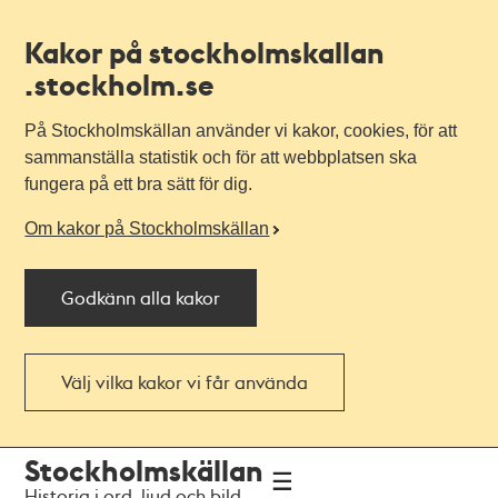
Kakor på stockholmskallan
.stockholm.se
På Stockholmskällan använder vi kakor, cookies, för att
sammanställa statistik och för att webbplatsen ska
fungera på ett bra sätt för dig.
Om kakor på Stockholmskällan
Godkänn alla kakor
Välj vilka kakor vi får använda
Till
Till
Stockholmskällan
navigationen
huvudinnehållet
Historia i ord, ljud och bild