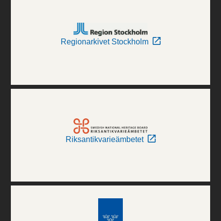
Regionarkivet Stockholm
Riksantikvarieämbetet