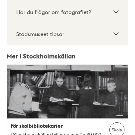
Har du frågor om fotografiet?
Stadsmuseet tipsar
Mer i Stockholmskällan
Relaterade
poster
och
teman
För skolbibliotekarier
Skola
I Stockholmskällan hittar du mer än 30 000