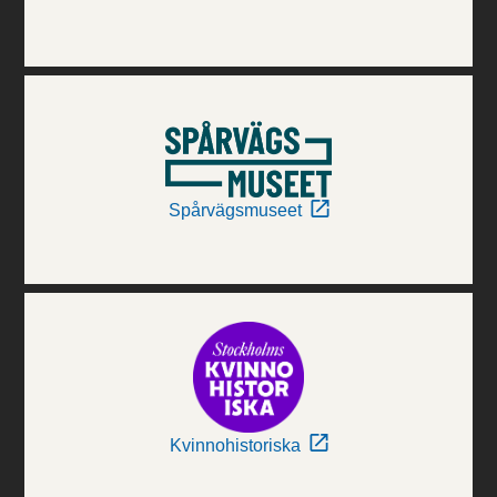
Spårvägsmuseet
Kvinnohistoriska