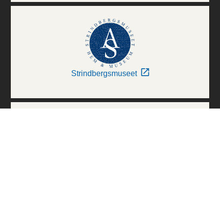
Strindbergsmuseet
Thielska Galleriet