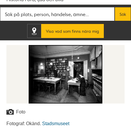
Fritextsök
Sök
Visa vad som finns nära mig
Foto
Fotograf: Okänd.
Stadsmuseet