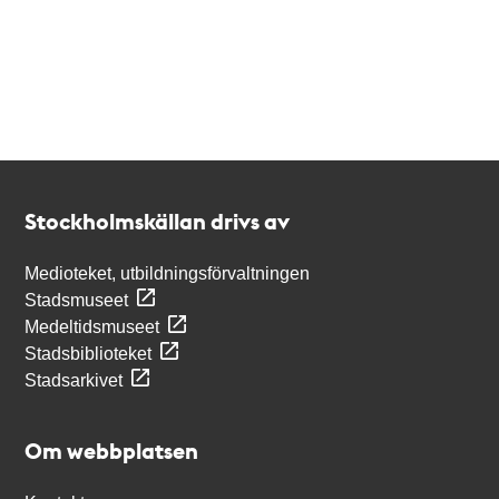
Kontakt
Stockholmskällan
Stockholmskällan drivs av
Medioteket, utbildningsförvaltningen
Stadsmuseet
Medeltidsmuseet
Stadsbiblioteket
Stadsarkivet
Om webbplatsen