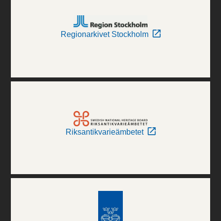
Regionarkivet Stockholm
Riksantikvarieämbetet