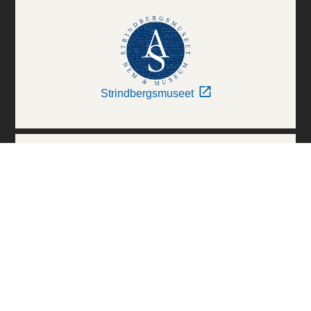
Strindbergsmuseet
Thielska Galleriet