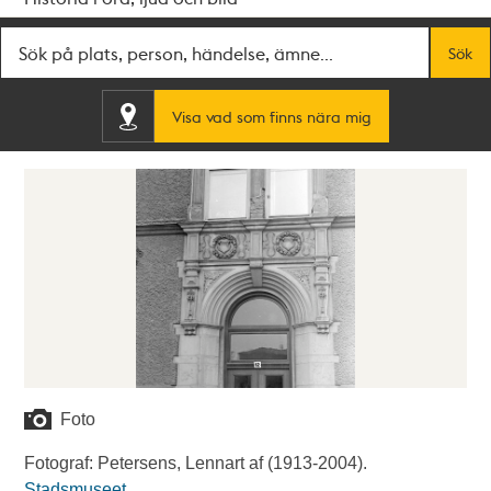
Fritextsök
Sök
Visa vad som finns nära mig
Foto
Fotograf: Petersens, Lennart af (1913-2004).
Stadsmuseet