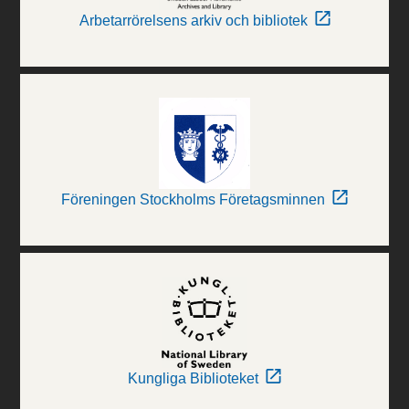
Arbetarrörelsens arkiv och bibliotek
Föreningen Stockholms Företagsminnen
Kungliga Biblioteket