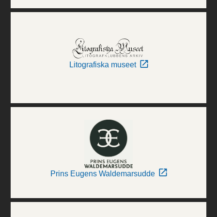
Litografiska museet
Prins Eugens Waldemarsudde