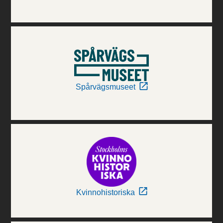
Spårvägsmuseet
Kvinnohistoriska