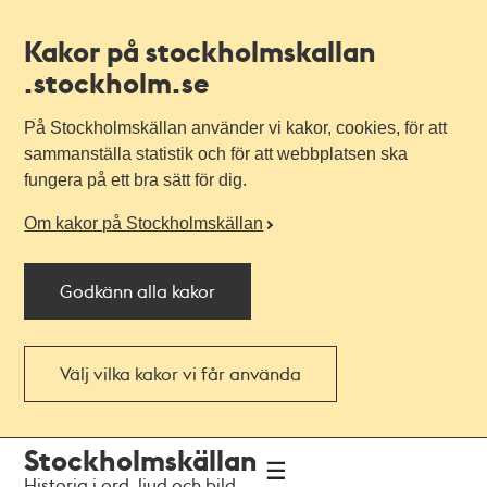
Kakor på stockholmskallan
.stockholm.se
På Stockholmskällan använder vi kakor, cookies, för att
sammanställa statistik och för att webbplatsen ska
fungera på ett bra sätt för dig.
Om kakor på Stockholmskällan
Godkänn alla kakor
Välj vilka kakor vi får använda
Till
Till
Stockholmskällan
navigationen
huvudinnehållet
Historia i ord, ljud och bild