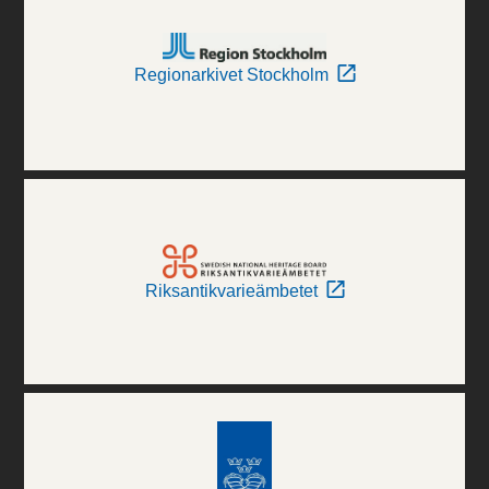
Regionarkivet Stockholm
Riksantikvarieämbetet