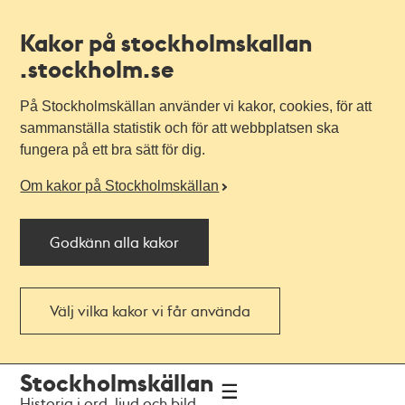
Kakor på stockholmskallan
.stockholm.se
På Stockholmskällan använder vi kakor, cookies, för att
sammanställa statistik och för att webbplatsen ska
fungera på ett bra sätt för dig.
Om kakor på Stockholmskällan
Godkänn alla kakor
Välj vilka kakor vi får använda
Till
Till
Stockholmskällan
navigationen
huvudinnehållet
Historia i ord, ljud och bild