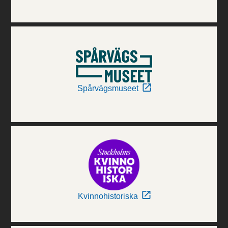
Spårvägsmuseet
Kvinnohistoriska