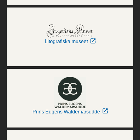
Litografiska museet
Prins Eugens Waldemarsudde