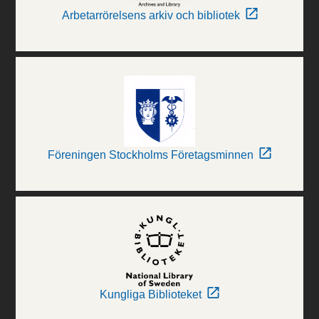
Arbetarrörelsens arkiv och bibliotek
Föreningen Stockholms Företagsminnen
Kungliga Biblioteket