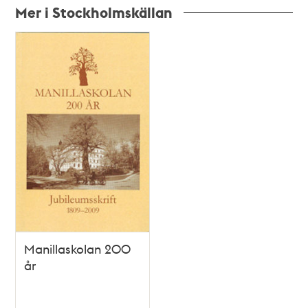
Mer i Stockholmskällan
Relaterade
poster
och
teman
Manillaskolan 200
år