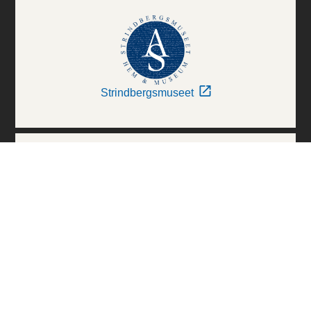
Strindbergsmuseet
Thielska Galleriet