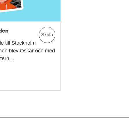
iden
Skola
 till Stockholm
r hon blev Oskar och med
intern…