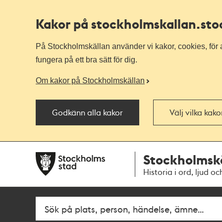
Kakor på stockholmskallan
.st
På Stockholmskällan använder vi kakor, cookies, för a
fungera på ett bra sätt för dig.
Om kakor på Stockholmskällan
Godkänn alla kakor
Välj vilka kak
Till
Till
Stockholmsk
navigationen
huvudinnehållet
Historia i ord, ljud oc
Fritextsök