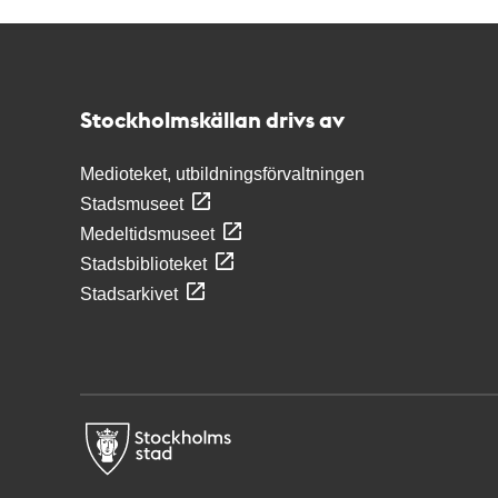
Kontakt
Stockholmskällan
Stockholmskällan drivs av
Medioteket, utbildningsförvaltningen
Stadsmuseet
Medeltidsmuseet
Stadsbiblioteket
Stadsarkivet