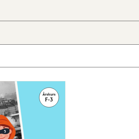
Årskurs
F-3