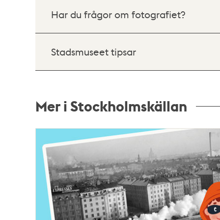
Har du frågor om fotografiet?
Stadsmuseet tipsar
Mer i Stockholmskällan
Relaterade
poster
och
teman