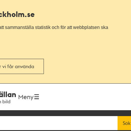
ockholm.se
tt sammanställa statistik och för att webbplatsen ska
or vi får använda
ällan
Meny
h bild
Sök