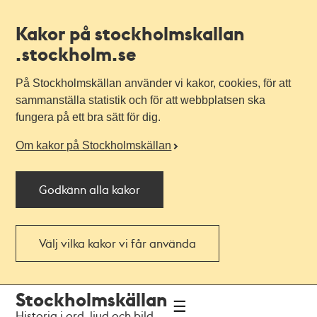
Kakor på stockholmskallan
.stockholm.se
På Stockholmskällan använder vi kakor, cookies, för att
sammanställa statistik och för att webbplatsen ska
fungera på ett bra sätt för dig.
Om kakor på Stockholmskällan
Godkänn alla kakor
Välj vilka kakor vi får använda
Till
Till
Stockholmskällan
navigationen
huvudinnehållet
Historia i ord, ljud och bild