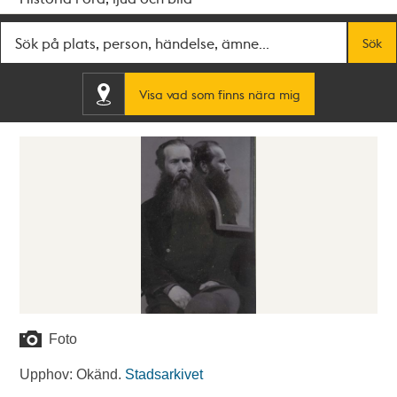
Fritextsök
Sök
Visa vad som finns nära mig
Foto
Upphov: Okänd.
Stadsarkivet