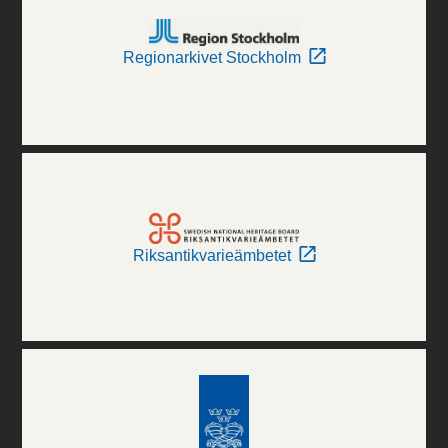
Regionarkivet Stockholm
Riksantikvarieämbetet