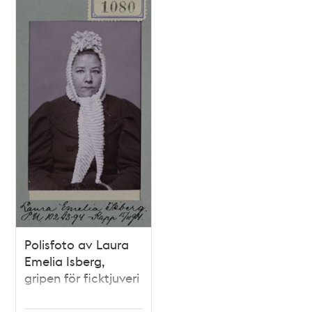
poster
och
teman
Polisfoto av Laura
Emelia Isberg,
gripen för ficktjuveri