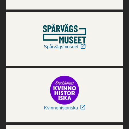
Spårvägsmuseet
Kvinnohistoriska