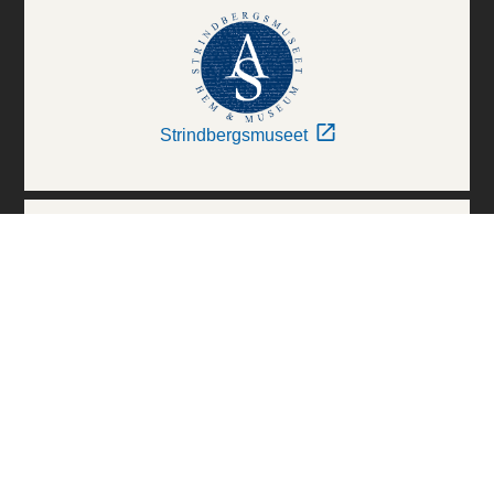
Strindbergsmuseet
Thielska Galleriet