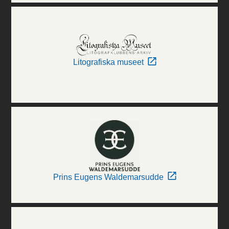
Litografiska museet
Prins Eugens Waldemarsudde