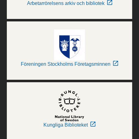
Arbetarrörelsens arkiv och bibliotek
Föreningen Stockholms Företagsminnen
Kungliga Biblioteket