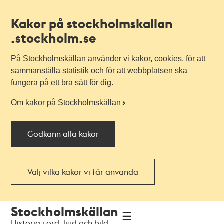
Kakor på stockholmskallan
.stockholm.se
På Stockholmskällan använder vi kakor, cookies, för att
sammanställa statistik och för att webbplatsen ska
fungera på ett bra sätt för dig.
Om kakor på Stockholmskällan
Godkänn alla kakor
Välj vilka kakor vi får använda
Till
Till
Stockholmskällan
navigationen
huvudinnehållet
Historia i ord, ljud och bild