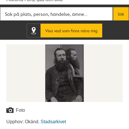
Fritextsök
Sök
Visa vad som finns nära mig
Foto
Upphov: Okänd.
Stadsarkivet