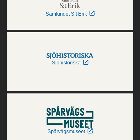
Samfundet S:t Erik
Sjöhistoriska
Spårvägsmuseet