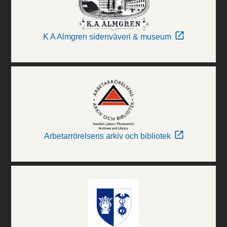
K A Almgren sidenväveri & museum
Arbetarrörelsens arkiv och bibliotek