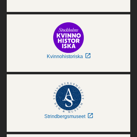
Kvinnohistoriska
Strindbergsmuseet