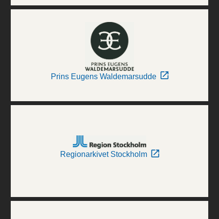
Prins Eugens Waldemarsudde
Regionarkivet Stockholm