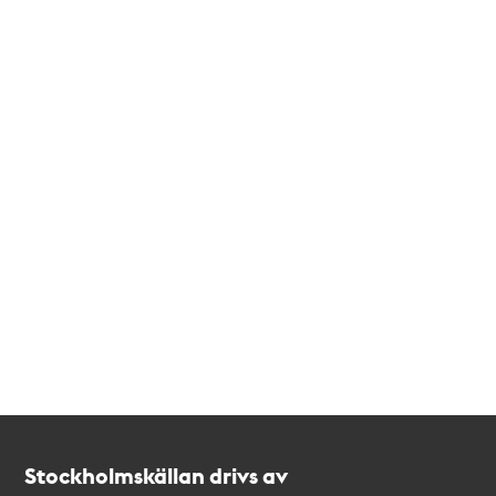
Kontakt
Stockholmskällan
Stockholmskällan drivs av