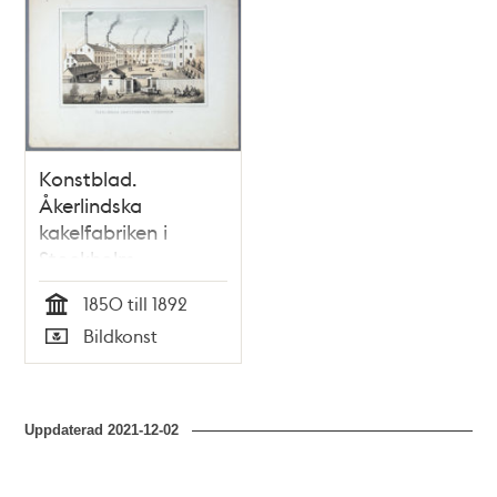
poster
och
teman
Konstblad.
Åkerlindska
kakelfabriken i
Stockholm
1850 till 1892
Tid
Bildkonst
Typ
Uppdaterad
2021-12-02