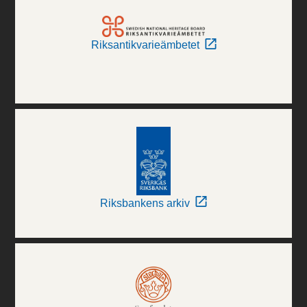
Riksantikvarieämbetet
Riksbankens arkiv