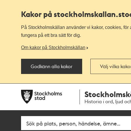
Kakor på stockholmskallan
.st
På Stockholmskällan använder vi kakor, cookies, för a
fungera på ett bra sätt för dig.
Om kakor på Stockholmskällan
Godkänn alla kakor
Välj vilka kak
Till
Till
Stockholmsk
navigationen
huvudinnehållet
Historia i ord, ljud oc
Fritextsök