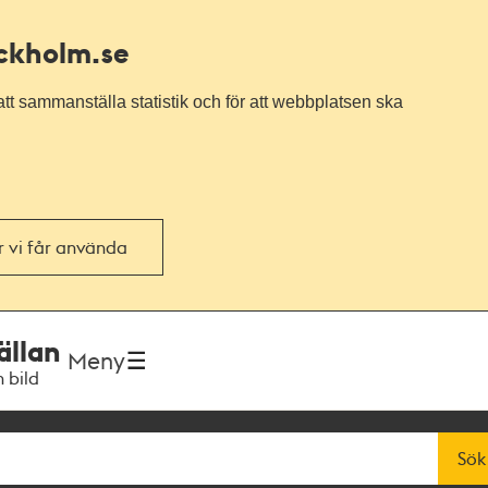
ockholm.se
tt sammanställa statistik och för att webbplatsen ska
or vi får använda
ällan
Meny
h bild
Sök