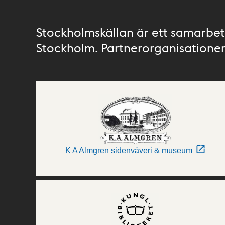
Stockholmskällan är ett samarbete
Stockholm. Partnerorganisationer 
K A Almgren sidenväveri & museum