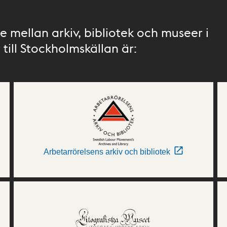
 mellan arkiv, bibliotek och museer i
till Stockholmskällan är:
Arbetarrörelsens arkiv och bibliotek