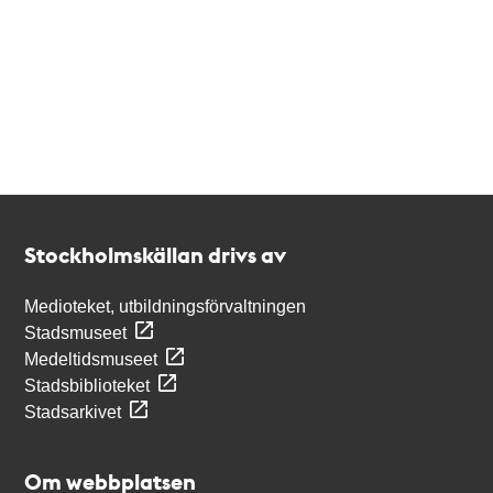
Kontakt
Stockholmskällan
Stockholmskällan drivs av
Medioteket, utbildningsförvaltningen
Stadsmuseet
Medeltidsmuseet
Stadsbiblioteket
Stadsarkivet
Om webbplatsen