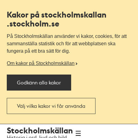
Kakor på stockholmskallan
.stockholm.se
På Stockholmskällan använder vi kakor, cookies, för att
sammanställa statistik och för att webbplatsen ska
fungera på ett bra sätt för dig.
Om kakor på Stockholmskällan
Godkänn alla kakor
Välj vilka kakor vi får använda
Till
Till
Stockholmskällan
navigationen
huvudinnehållet
Historia i ord, ljud och bild