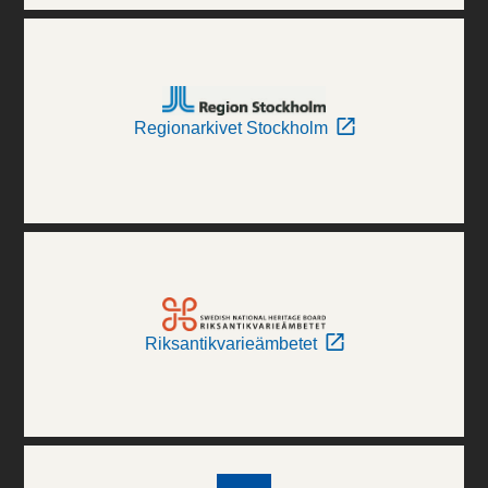
Regionarkivet Stockholm
Riksantikvarieämbetet