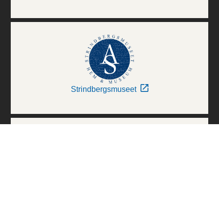
Strindbergsmuseet
Thielska Galleriet