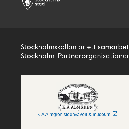
Stockholmskällan är ett samarbete
Stockholm. Partnerorganisationer 
K A Almgren sidenväveri & museum