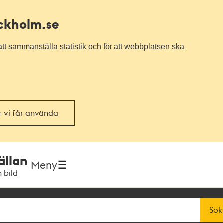
ockholm.se
tt sammanställa statistik och för att webbplatsen ska
or vi får använda
ällan
Meny
h bild
Sök