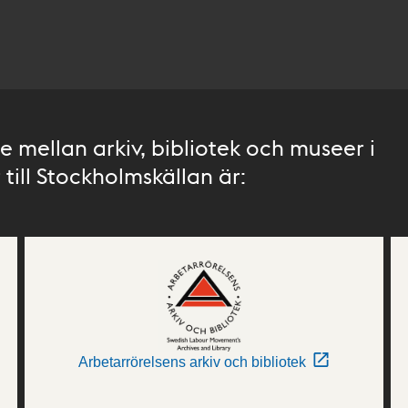
 mellan arkiv, bibliotek och museer i
till Stockholmskällan är:
Arbetarrörelsens arkiv och bibliotek