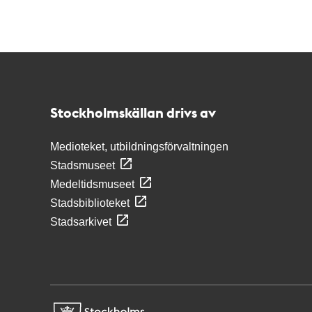
Kontakt
Stockholmskällan
Stockholmskällan drivs av
Medioteket, utbildningsförvaltningen
Stadsmuseet
Medeltidsmuseet
Stadsbiblioteket
Stadsarkivet