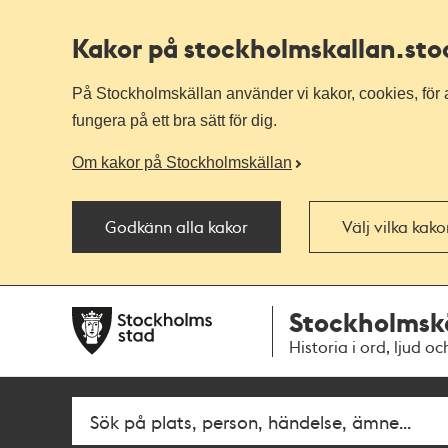
Kakor på stockholmskallan
.st
På Stockholmskällan använder vi kakor, cookies, för a
fungera på ett bra sätt för dig.
Om kakor på Stockholmskällan
Godkänn alla kakor
Välj vilka kak
Till
Till
Stockholmsk
navigationen
huvudinnehållet
Historia i ord, ljud oc
Fritextsök